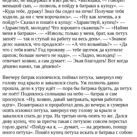
неделю, не выдержал и взял расчёт. «Батюшка, — говорит
меньшой сын, — позволь, я пойду в батраки к купцу». —
«Куда тебе, дураку! Знал бы сидел на печи! Получше тебя
ходили, да ни с чем ворочались». — «Ну как хочешь, а я
пойду!» Сказал и пошёл к купцу: «Здравствуй, купец!» —
«Здравствуй, молодец! Что хорошего скажешь?» — «Найми
меня в батраки». — «Изволь; только у меня, брат, как петух
запоёт — так и ступай на работу на весь день». — «Знамое
дело: нанялся, что продался!» — «А что возьмёшь?» — «Да
что с тебя взять? Год проживу — тебе щелчок да купчихе
щипок; больше ничего не надо». — «Ладно, молодец! —
отвечает хозяин, а сам думает: — Экая благодать! Вот когда
дёшево нанял, так дёшево!»
Ввечеру батрак изловчился, поймал петуха, завернул ему
голову под крыло и завалился спать. Уж полночь давно
прошла, дело к утру идёт — пора бы батрака будить, да петух
не поёт! Поднялось солнышко на небо — батрак и сам
проснулся. «Ну, хозяин, давай завтракать, время работать
идти». Позавтракал и проработал день до вечера; в сумерки
опять изловил петуха, завернул ему голову за крыло и
завалился спать до утра. На третью ночь опять то же. Дался
диву купец, что за притча такая с петухом: совсем перестал
горло драть! «Пойду-ка я, — думает, — на деревню, поищу
иного петуха». Пошёл купец петуха искать и батрака с собою