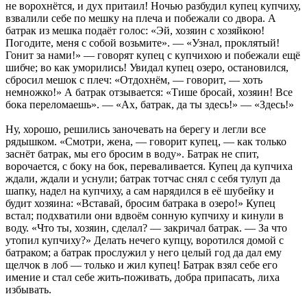
не ворохнётся, и дух притаил! Ночью разбудил купец купчиху,
взвалили себе по мешку на плеча и побежали со двора. А
батрак из мешка подаёт голос: «Эй, хозяин с хозяйкою!
Погодите, меня с собой возьмите». — «Узнал, проклятый!
Гонит за нами!» — говорят купец с купчихою и побежали ещё
шибче; во как уморились! Увидал купец озеро, остановился,
сбросил мешок с плеч: «Отдохнём, — говорит, — хоть
немножко!» А батрак отзывается: «Тише бросай, хозяин! Все
бока переломаешь». — «Ах, батрак, да ты здесь!» — «Здесь!»
Ну, хорошо, решились заночевать на берегу и легли все
рядышком. «Смотри, жена, — говорит купец, — как только
заснёт батрак, мы его бросим в воду». Батрак не спит,
ворочается, с боку на бок, переваливается. Купец да купчиха
ждали, ждали и уснули; батрак тотчас снял с себя тулуп да
шапку, надел на купчиху, а сам нарядился в её шубейку и
будит хозяина: «Вставай, бросим батрака в озеро!» Купец
встал; подхватили они вдвоём сонную купчиху и кинули в
воду. «Что ты, хозяин, сделал? — закричал батрак. — За что
утопил купчиху?» Делать нечего купцу, воротился домой с
батраком; а батрак прослужил у него целый год да дал ему
щелчок в лоб — только и жил купец! Батрак взял себе его
имение и стал себе жить-поживать, добра припасать, лиха
избывать.