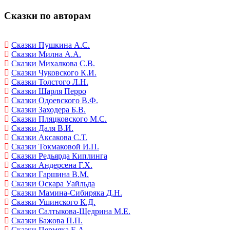
Сказки по авторам
Сказки Пушкина А.С.
Сказки Милна А.А.
Сказки Михалкова С.В.
Сказки Чуковского К.И.
Сказки Толстого Л.Н.
Сказки Шарля Перро
Сказки Одоевского В.Ф.
Сказки Заходера Б.В.
Сказки Пляцковского М.С.
Сказки Даля В.И.
Сказки Аксакова С.Т.
Сказки Токмаковой И.П.
Сказки Редьярда Киплинга
Сказки Андерсена Г.Х.
Сказки Гаршина В.М.
Сказки Оскара Уайльда
Сказки Мамина-Сибиряка Д.Н.
Сказки Ушинского К.Д.
Сказки Салтыкова-Щедрина М.Е.
Сказки Бажова П.П.
Сказки Пермяка Е.А.