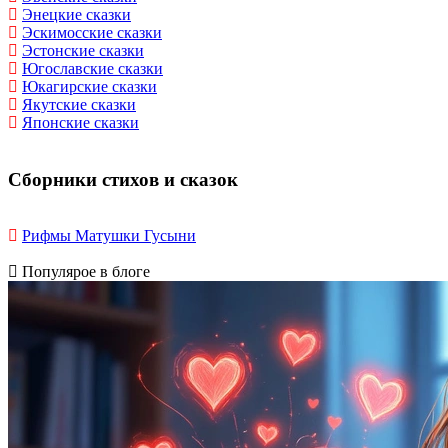
Энецкие сказки
Эскимосские сказки
Эстонские сказки
Югославские сказки
Юкагирские сказки
Якутские сказки
Японские сказки
Сборники стихов и сказок
Рифмы Матушки Гусыни
Популярое в блоге