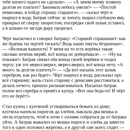
тебе ничего худого не сделали». — «А зачем моему хозяину
долгов не платите? Занимать небось умели!» — «Постой
немножко, я пойду спрошу старшого», — сказал чёрт и
нырнул в воду. Батрак сейчас за лопату, вырыл глубокую яму,
прикрыл её сверху хворостом; посерёдке свой шлык уставил,
а в шлыке-то загодя дыру прорезал.
Чёрт выскочил и говорит батраку: «Старшой спрашивает: как
же будешь ты чертей таскать? Ведь наши омуты бездонные».
— «Великая важность! У меня на то есть верёвка такая:
сколько хочешь меряй, всё конца не доберёшься». — «Ну-ка
покажи!» Батрак связал оба конца своей верёвки и подал
черту; уж тот мерил-мерил, мерил-мерил, всё конца нету. «А
много ль долгов платить?» — «Да вот насыпь этот шлык
серебром, как раз будет». Чёрт нырнул в воду, рассказал про
всё старшому; жаль стало старому с деньгами расставаться, а
делать нечего, пришло раскошеливаться. Насыпал батрак
полон воз серебра и привёз к купцу. «Вот она беда-то! И чёрт
его не берёт!»
Стал купец с купчихой уговариваться бежать из дому;
купчиха напекла пирогов да хлебов, наклала два мешка и
легла отдохнуть, чтоб к ночи с силами собраться да от батрака
уйти. А батрак вывалил из мешка пироги и хлебы да заместо
того в один положил жернова, а в другой сам залез; сидит —