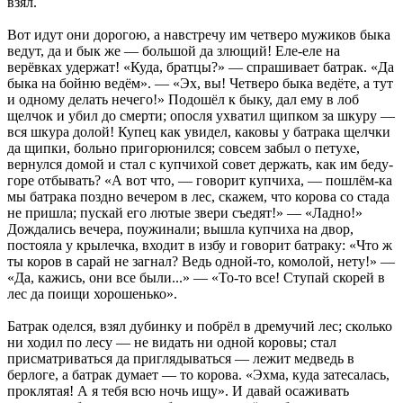
взял.
Вот идут они дорогою, а навстречу им четверо мужиков быка
ведут, да и бык же — большой да злющий! Еле-еле на
верёвках удержат! «Куда, братцы?» — спрашивает батрак. «Да
быка на бойню ведём». — «Эх, вы! Четверо быка ведёте, а тут
и одному делать нечего!» Подошёл к быку, дал ему в лоб
щелчок и убил до смерти; опосля ухватил щипком за шкуру —
вся шкура долой! Купец как увидел, каковы у батрака щелчки
да щипки, больно пригорюнился; совсем забыл о петухе,
вернулся домой и стал с купчихой совет держать, как им беду-
горе отбывать? «А вот что, — говорит купчиха, — пошлём-ка
мы батрака поздно вечером в лес, скажем, что корова со стада
не пришла; пускай его лютые звери съедят!» — «Ладно!»
Дождались вечера, поужинали; вышла купчиха на двор,
постояла у крылечка, входит в избу и говорит батраку: «Что ж
ты коров в сарай не загнал? Ведь одной-то, комолой, нету!» —
«Да, кажись, они все были...» — «То-то все! Ступай скорей в
лес да поищи хорошенько».
Батрак оделся, взял дубинку и побрёл в дремучий лес; сколько
ни ходил по лесу — не видать ни одной коровы; стал
присматриваться да приглядываться — лежит медведь в
берлоге, а батрак думает — то корова. «Эхма, куда затесалась,
проклятая! А я тебя всю ночь ищу». И давай осаживать