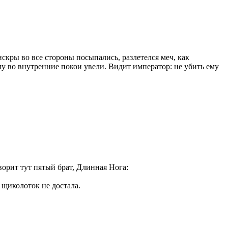
искры во все стороны посыпались, разлетелся меч, как
илу во внутренние покои увели. Видит император: не убить ему
ворит тут пятый брат, Длинная Нога:
 щиколоток не достала.