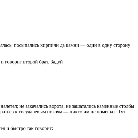
однялась, посыпались кирпичи да камни — один в одну сторону
и говорит второй брат, Задуй
 налетел; не закачались ворота, не зашатались каменные столбы
братьев к государевым покоям — никто им не помешал. Тут
ел и быстро так говорит: