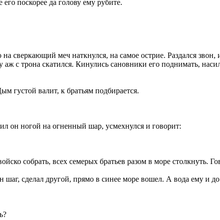
 его поскорее да голову ему рубите.
 на сверкающий меч наткнулся, на самое острие. Раздался звон, 
аху аж с трона скатился. Кинулись сановники его поднимать, нас
Дым густой валит, к братьям подбирается.
ил он ногой на огненный шар, усмехнулся и говорит:
войско собрать, всех семерых братьев разом в море столкнуть. Го
н шаг, сделал другой, прямо в синее море вошел. А вода ему и до
ь?