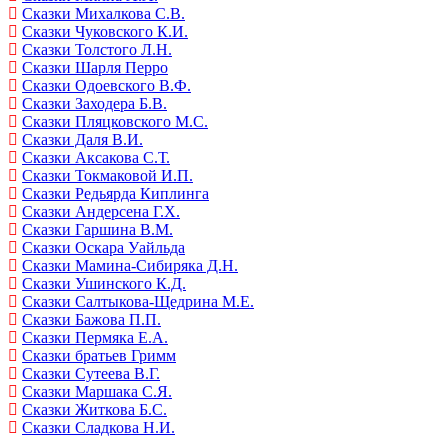
Сказки Михалкова С.В.
Сказки Чуковского К.И.
Сказки Толстого Л.Н.
Сказки Шарля Перро
Сказки Одоевского В.Ф.
Сказки Заходера Б.В.
Сказки Пляцковского М.С.
Сказки Даля В.И.
Сказки Аксакова С.Т.
Сказки Токмаковой И.П.
Сказки Редьярда Киплинга
Сказки Андерсена Г.Х.
Сказки Гаршина В.М.
Сказки Оскара Уайльда
Сказки Мамина-Сибиряка Д.Н.
Сказки Ушинского К.Д.
Сказки Салтыкова-Щедрина М.Е.
Сказки Бажова П.П.
Сказки Пермяка Е.А.
Сказки братьев Гримм
Сказки Сутеева В.Г.
Сказки Маршака С.Я.
Сказки Житкова Б.С.
Сказки Сладкова Н.И.