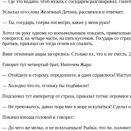
— Где это видано, чтоб мужик с государем разговаривал, гоните
Услыхал его слова Железный Детина, рассмеялся и отвечает:
— Ты, государь, сперва посмотри, какие у меня руки!
Хотел он руку одному из военачальников показать, прямехонько
говорится, на четыре части, на пять кусочков. Государь со стр
братьев, приказал он тогда огнем их спалить.
Вмиг огненные шары загорелись. Столько их, что и не счесть. 
Говорит тут четвертый брат, Нипочем Жара:
— Отойдите в сторону, передохните, я один справлюсь! Наступ
— Холодно что-то, огоньку бы подбавили!
Подскочил тут император от страха, приказал тотчас огромное 
— Не тревожьтесь, давно пора мне в море искупаться! Сделал о
Покачал юноша головой и говорит:
— До чего же мелко, и не искупаешься! Рыбки, что ли, половит