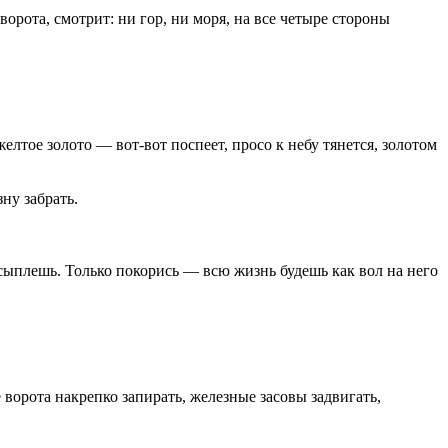
орота, смотрит: ни гор, ни моря, на все четыре стороны
лтое золото — вот-вот поспеет, просо к небу тянется, золотом
ну забрать.
асыплешь. Только покорись — всю жизнь будешь как вол на него
е ворота накрепко запирать, железные засовы задвигать,