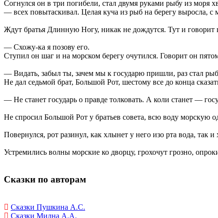
Согнулся он в три погибели, стал двумя руками рыбу из моря х
— всех повытаскивал. Целая куча из рыб на берегу выросла, с 
Ждут братья Длинную Ногу, никак не дождутся. Тут и говорит 
— Схожу-ка я позову его.
Ступил он шаг и на морском берегу очутился. Говорит он пятом
— Видать, забыл ты, зачем мы к государю пришли, раз стал рыб
Не дал седьмой брат, Большой Рот, шестому все до конца сказат
— Не станет государь о правде толковать. А коли станет — гос
Не спросил Большой Рот у братьев совета, всю воду морскую 
Повернулся, рот разинул, как хлынет у него изо рта вода, так и
Устремились волны морские ко дворцу, грохочут грозно, опрок
Сказки по авторам
Сказки Пушкина А.С.
Сказки Милна А.А.