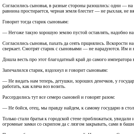
Согласились сыновья, в разные стороны разошлись: одни — на з
равнина простирается, черная земля блестит — не рыхлая, не вяз
Говорит тогда старик сыновьям:
— Негоже такую хорошую землю пустой оставлять, надобно на 
Согласились сыновья, пахать да сеять прщнялись. Вскорости н
сверкает. Смотрят старик с сыновьями — не нарадуются. Им и н
Дошла весть про этот благодатный край до самого императора в 
Запечалился старик, вздохнул и говорит сыновьям:
— Не видать нам теперь, детушки, хороших денечков, у госуда
работать, как кляча воз возить.
Рассердились тут все семеро сыновей и говорят разом:
— Не бойся, отец, мы правду найдем, к самому государю в сто
Только стали братья к городской стене приближаться, увидали и
огромные замки со скрипом да с лязгом закрывать, сами в башн