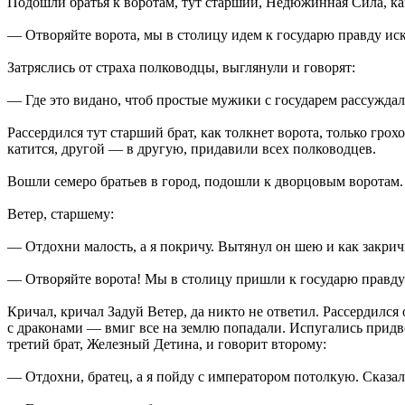
Подошли братья к воротам, тут старший, Недюжинная Сила, ка
— Отворяйте ворота, мы в столицу идем к государю правду иск
Затряслись от страха полководцы, выглянули и говорят:
— Где это видано, чтоб простые мужики с государем рассуждал
Рассердился тут старший брат, как толкнет ворота, только гро
катится, другой — в другую, придавили всех полководцев.
Вошли семеро братьев в город, подошли к дворцовым воротам. 
Ветер, старшему:
— Отдохни малость, а я покричу. Вытянул он шею и как закрич
— Отворяйте ворота! Мы в столицу пришли к государю правду
Кричал, кричал Задуй Ветер, да никто не ответил. Рассердился 
с драконами — вмиг все на землю попадали. Испугались придв
третий брат, Железный Детина, и говорит второму:
— Отдохни, братец, а я пойду с императором потолкую. Сказал 