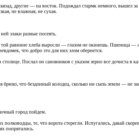
апад, другие — на восток. Подождал стармк немного, вышел за в
кая, не влажная, не сухая.
ней злаки разные посеять.
а той равнине хлеба выросли — глазом не окинешь. Пшеница — же
евдомек, что добро это для них злом обернется.
столице. Послал он сановников с указом зерно все дочиста в каз
ря брюхо, что бездонный колодец, сколько ни сыпь земли — не з
личный город пойдем.
х полководцы, те, что ворота стерегли. Испугались, давай скоре
ях попрятались.