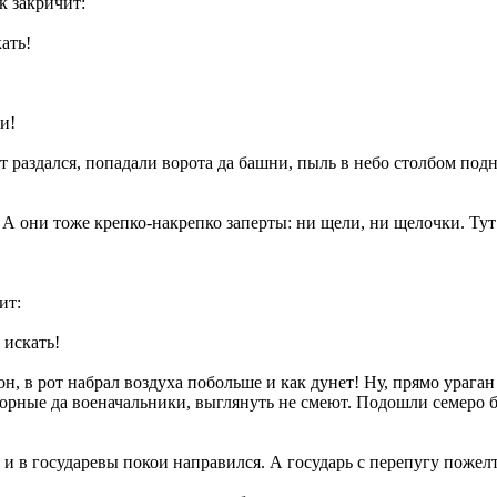
к закричит:
ать!
и!
хот раздался, попадали ворота да башни, пыль в небо столбом п
А они тоже крепко-накрепко заперты: ни щели, ни щелочки. Тут 
ит:
 искать!
он, в рот набрал воздуха побольше и как дунет! Ну, прямо ураган
орные да военачальники, выглянуть не смеют. Подошли семеро 
и в государевы покои направился. А государь с перепугу пожелт