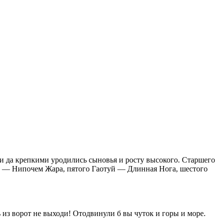
ми да крепкими уродились сыновья и росту высокого. Старшего
э — Нипочем Жара, пятого Гаотуй — Длинная Нога, шестого
из ворот не выходи! Отодвинули б вы чуток и горы и море.