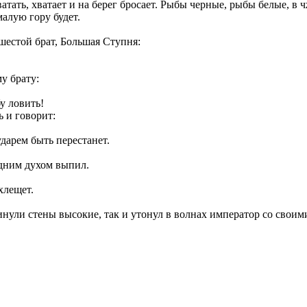
ватать, хватает и на берег бросает. Рыбы черные, рыбы белые, в
малую гору будет.
шестой брат, Большая Ступня:
у брату:
у ловить!
ь и говорит:
ударем быть перестанет.
одним духом выпил.
 хлещет.
инули стены высокие, так и утонул в волнах император со свои