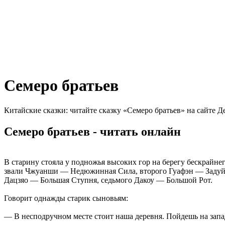
Семеро братьев
Китайские сказки: читайте сказку «Семеро братьев» на сайте Д
Семеро братьев - читать онлайн
В старину стояла у подножья высоких гор на берегу бескрайн
звали Чжуанши — Недюжинная Сила, второго Гуафэн — Задуй 
Дацзяо — Большая Ступня, седьмого Дакоу — Большой Рот.
Говорит однажды старик сыновьям:
— В несподручном месте стоит наша деревня. Пойдешь на запад