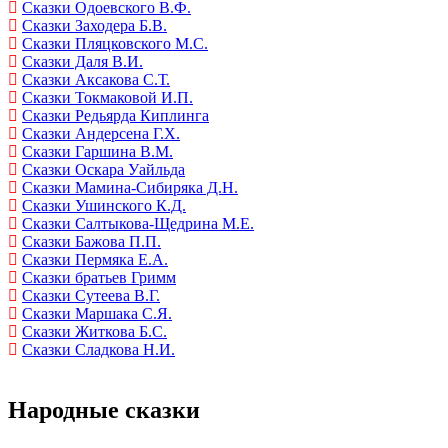
Сказки Одоевского В.Ф.
Сказки Заходера Б.В.
Сказки Пляцковского М.С.
Сказки Даля В.И.
Сказки Аксакова С.Т.
Сказки Токмаковой И.П.
Сказки Редьярда Киплинга
Сказки Андерсена Г.Х.
Сказки Гаршина В.М.
Сказки Оскара Уайльда
Сказки Мамина-Сибиряка Д.Н.
Сказки Ушинского К.Д.
Сказки Салтыкова-Щедрина М.Е.
Сказки Бажова П.П.
Сказки Пермяка Е.А.
Сказки братьев Гримм
Сказки Сутеева В.Г.
Сказки Маршака С.Я.
Сказки Житкова Б.С.
Сказки Сладкова Н.И.
Народные сказки