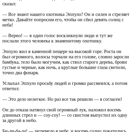
сказал:
— Все знают нашего охотника Эппуло? Он и силен и стреляет
метко. Давайте попросим его, чтобы он сбил девять солнц с
неба!
— Верно! — в один голос воскликнули люди и тут же
послали этого человека к знаменитому охотнику.
Эппуло жил в каменной пещере на высокой горе. Роста он
был огромного, волосы торчали на его голове, словно заросли
бамбука, тело было могучим, как ствол старого дерева, брови
густые и черные, как ночь, а круглые большие глаза светили,
точно два фонаря.
Услыхал Эппуло просьбу людей и громко рассмеялся, а потом
ответил:
— Это дело нелегкое. Но раз все так решили — я согласен!
Он до отказа натянул свой огромный лук, наложил восемь
длинных стрел и — coy-coy! — со свистом выпустил их одну
за другой в небо.
Би-ли-ба-ла! — загремело в небе, и восемь солнц покатились