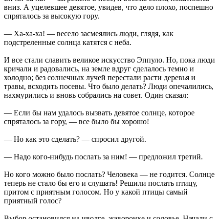
вниз. А уцелевшее девятое, увидев, что дело плохо, поспешно
спряталось за высокую гору.
— Ха-ха-ха! — весело засмеялись люди, глядя, как
подстреленные солнца катятся с неба.
И все стали славить великое искусство Эппуло. Но, пока люди
кричали и радовались, на земле вдруг сделалось темно и
холодно; без солнечных лучей перестали расти деревья и
травы, всходить посевы. Что было делать? Люди опечалились,
нахмурились и вновь собрались на совет. Один сказал:
— Если бы нам удалось вызвать девятое солнце, которое
спряталось за гору, — все было бы хорошо!
— Но как это сделать? — спросил другой.
— Надо кого-нибудь послать за ним! — предложил третий.
Но кого можно было послать? Человека — не годится. Солнце
теперь не стало бы его и слушать! Решили послать птицу,
притом с приятным голосом. Но у какой птицы самый
приятный голос?
Выбор остановился на иволге, жаворонке и соловье. Начали с