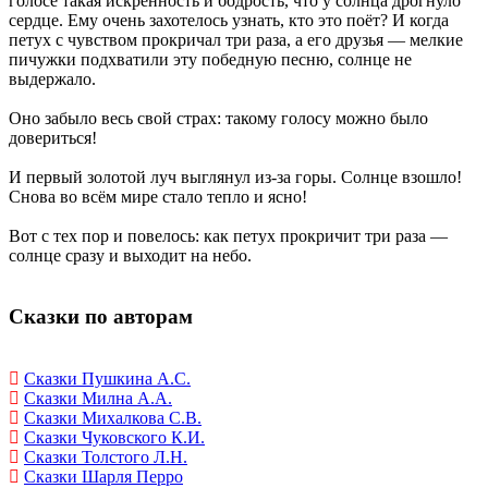
голосе такая искренность и бодрость, что у солнца дрогнуло
сердце. Ему очень захотелось узнать, кто это поёт? И когда
петух с чувством прокричал три раза, а его друзья — мелкие
пичужки подхватили эту победную песню, солнце не
выдержало.
Оно забыло весь свой страх: такому голосу можно было
довериться!
И первый золотой луч выглянул из-за горы. Солнце взошло!
Снова во всём мире стало тепло и ясно!
Вот с тех пор и повелось: как петух прокричит три раза —
солнце сразу и выходит на небо.
Сказки по авторам
Сказки Пушкина А.С.
Сказки Милна А.А.
Сказки Михалкова С.В.
Сказки Чуковского К.И.
Сказки Толстого Л.Н.
Сказки Шарля Перро