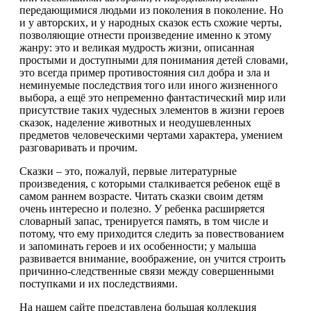
передающимися людьми из поколения в поколение. Но
и у авторских, и у народных сказок есть схожие черты,
позволяющие отнести произведение именно к этому
жанру: это и великая мудрость жизни, описанная
простыми и доступными для понимания детей словами,
это всегда пример противостояния сил добра и зла и
неминуемые последствия того или иного жизненного
выбора, а ещё это непременно фантастический мир или
присутствие таких чудесных элементов в жизни героев
сказок, наделение животных и неодушевленных
предметов человеческими чертами характера, умением
разговаривать и прочим.
Сказки – это, пожалуй, первые литературные
произведения, с которыми сталкивается ребенок ещё в
самом раннем возрасте. Читать сказки своим детям
очень интересно и полезно. У ребенка расширяется
словарный запас, тренируется память, в том числе и
потому, что ему приходится следить за повествованием
и запоминать героев и их особенности; у малыша
развивается внимание, воображение, он учится строить
причинно-следственные связи между совершенными
поступками и их последствиями.
На нашем сайте представлена большая коллекция