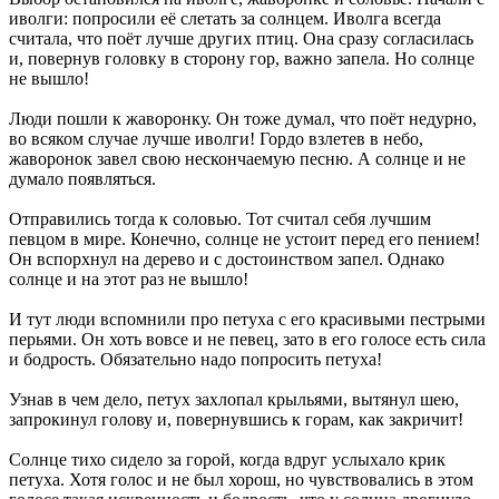
иволги: попросили её слетать за солнцем. Иволга всегда
считала, что поёт лучше других птиц. Она сразу согласилась
и, повернув головку в сторону гор, важно запела. Но солнце
не вышло!
Люди пошли к жаворонку. Он тоже думал, что поёт недурно,
во всяком случае лучше иволги! Гордо взлетев в небо,
жаворонок завел свою нескончаемую песню. А солнце и не
думало появляться.
Отправились тогда к соловью. Тот считал себя лучшим
певцом в мире. Конечно, солнце не устоит перед его пением!
Он вспорхнул на дерево и с достоинством запел. Однако
солнце и на этот раз не вышло!
И тут люди вспомнили про петуха с его красивыми пестрыми
перьями. Он хоть вовсе и не певец, зато в его голосе есть сила
и бодрость. Обязательно надо попросить петуха!
Узнав в чем дело, петух захлопал крыльями, вытянул шею,
запрокинул голову и, повернувшись к горам, как закричит!
Солнце тихо сидело за горой, когда вдруг услыхало крик
петуха. Хотя голос и не был хорош, но чувствовались в этом