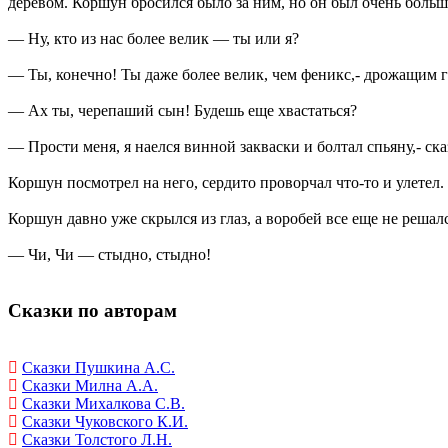
деревом. Коршун бросился было за ним, но он был очень большо
— Ну, кто из нас более велик — ты или я?
— Ты, конечно! Ты даже более велик, чем феникс,- дрожащим г
— Ах ты, черепаший сын! Будешь еще хвастаться?
— Прости меня, я наелся винной закваски и болтал спьяну,- сказ
Коршун посмотрел на него, сердито проворчал что-то и улетел.
Коршун давно уже скрылся из глаз, а воробей все еще не решалс
— Чи, Чи — стыдно, стыдно!
Сказки по авторам
Сказки Пушкина А.С.
Сказки Милна А.А.
Сказки Михалкова С.В.
Сказки Чуковского К.И.
Сказки Толстого Л.Н.