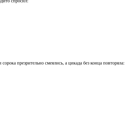
рдито спросил:
 сорока презрительно смеялись, а цикада без конца повторяла: