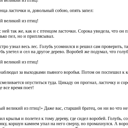
й великий из птиц!
енца ласточки и, довольный собою, опять запел:
й великий из птиц!
 ней так же, как и с птенцом ласточки. Сорока увидела, что он пь
лько пел, но и приплясывал.
тро узнал весь лес. Голубь усомнился и решил сам проверить, так
бь улетел и сел на другое дерево. Воробей же подумал, что голуб
й великий из птиц!
и наблюдал за выходками пьяного воробья. Потом он поспешил к 
смеливается опуститься туда. Цикаду он прогнал, ласточку и соро
е все время поет!
й великий из птиц!» Даже вас, старший братец, он ни во что не
 крылья и полетел к тому дереву, где сидел воробей. Голубь, со
нку, коршун камнем упал на него сверху, но промахнулся. А вор