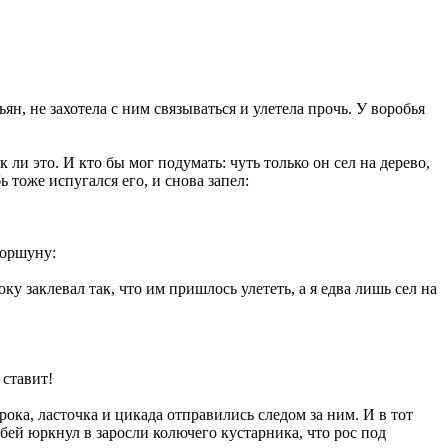
ян, не захотела с ним связываться и улетела прочь. У воробья
 ли это. И кто бы мог подумать: чуть только он сел на дерево,
ь тоже испугался его, и снова запел:
коршуну:
ку заклевал так, что им пришлось улететь, а я едва лишь сел на
 ставит!
рока, ласточка и цикада отправились следом за ним. И в тот
обей юркнул в заросли колючего кустарника, что рос под