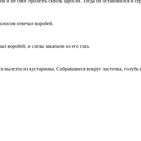
й и не смог пролезть сквозь заросли. Тогда он остановился и се
олосом отвечал воробей.
ал воробей, и слезы закапали из его глаз.
я вылезти из кустарника. Собравшиеся вокруг ласточка, голубь и