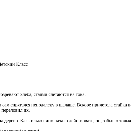
Детский Класс
озревают хлеба, стаями слетаются на тока.
сам спрятался неподалеку в шалаше. Вскоре прилетела стайка во
о переловил их.
на дерево. Как только вино начало действовать, он, забыв о толь