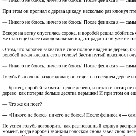
— Никого не боюсь, ничего не боюсь! После феникса я — самы
При этом он прогнал с дерева цикаду, несколько раз клюнул пт
— Никого не боюсь, ничего не боюсь! После феникса я — самы
Вскоре на ветку опустилась сорока, и воробей решил обойтись с
же стал еще более самодовольный вид: от радости он уже не то
О том, что воробей захватил в свое полное владение дерево, быс
воробей начал клевать его в голову! Застигнутый врасплох голу
— Никого не боюсь, ничего не боюсь! После феникса я — самы
Голубь был очень раздосадован; он сидел на соседнем дереве 
— Братец, воробей захватил целое дерево, и никто из птиц не о
дерево, как потерял больше десятка перышек! И при этом он ещ
— Что же он поет?
— «Никого не боюсь, ничего не боюсь! После феникса я — самы
Не успел голубь договорить, как разгневанный коршун расправил
момент, когда воробей звонким голоском снова завел свою песе