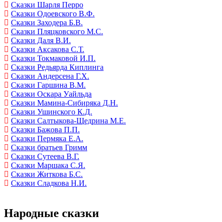
Сказки Шарля Перро
Сказки Одоевского В.Ф.
Сказки Заходера Б.В.
Сказки Пляцковского М.С.
Сказки Даля В.И.
Сказки Аксакова С.Т.
Сказки Токмаковой И.П.
Сказки Редьярда Киплинга
Сказки Андерсена Г.Х.
Сказки Гаршина В.М.
Сказки Оскара Уайльда
Сказки Мамина-Сибиряка Д.Н.
Сказки Ушинского К.Д.
Сказки Салтыкова-Щедрина М.Е.
Сказки Бажова П.П.
Сказки Пермяка Е.А.
Сказки братьев Гримм
Сказки Сутеева В.Г.
Сказки Маршака С.Я.
Сказки Житкова Б.С.
Сказки Сладкова Н.И.
Народные сказки