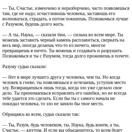
— Ты, Счастье, изменчиво и неразборчиво, часто появляешься
там, где не надо; осчастливишь человека, заставишь его
волноваться, страдать, а потом покинешь. Познакомься лучше
с Разумом, будешь долго жить.
— А ты, Наука, — сказали бии, — сильна во всем мире. Ты
можешь заставить черный камень расплавиться, сверкать на
весь мир, иногда делаешь что-то из ничего, многое
превращаешь в ничто. Ты можешь и создавать и разрушать.
Познакомься и ты с Разумом, тогда долго проживешь в почете.
Разуму судьи сказали:
— Нет в мире лучшего друга у человека, чем ты. Но когда
человек в гневе, ты появляешься и исчезаешь, уступив место
злу. Возвращаешься лишь тогда, когда зло уже сделало свое
дело. Ты принимаешься исправлять его ошибки, но не всегда
тебе удается это сделать. Если бы ты с самого начала не
покидал человека, то зло не заняло бы твое место.
Обращаясь ко всем, судьи сказали так:
— Ты, Разум, будь человеком, ты, Наука, будь конем, а ты,
Счастье, — кнутом. И если вы объединитесь, то всем будет