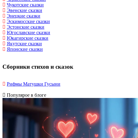
Чукотские сказки
Эвенские сказки
Энецкие сказки
Эскимосские сказки
Эстонские сказки
Югославские сказки
Юкагирские сказки
Якутские сказки
Японские сказки
Сборники стихов и сказок
Рифмы Матушки Гусыни
Популярое в блоге