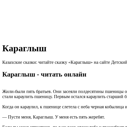
Караглыш
Казахские сказки: читайте сказку «Караглыш» на сайте Детски
Караглыш - читать онлайн
Жили-были пять братьев. Они засеяли полдесятины пшеницы окол
стали караулить пшеницу. Первым остался караулить старший бр
Когда он караулил, к пшенице слетела с неба черная кобылица 
— Пусти меня, Караглыш. У меня есть пять жеребят.