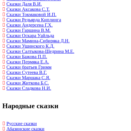
Сказки Даля В.И.
Сказки Аксакова С.Т.
Сказки Токмаковой И.П.
Сказки Редьярда Киплинга
Сказки Андерсена Г.Х.
Сказки Гаршина В.М.
Сказки Оскара Уайльда
Сказки Мамина-Сибиряка Д.Н.
Сказки Ушинского К.Д.
Сказки Салтыкова-Щедрина М.Е.
Сказки Бажова П.П.
Сказки Пермяка Е.А.
Сказки братьев Гримм
Сказки Сутеева В.Г.
Сказки Маршака С.Я.
Сказки Житкова Б.С.
Сказки Сладкова Н.И.
Народные сказки
Русские сказки
Абазинские сказки