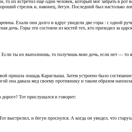
 то их встретил еще один человек, который мог забрать в рот вс
роший стрелок и, наконец, бегун. Последний был настолько лово
евны. Ехали они долго и вдруг увидели две горы : с одной ручь
ная дочь. Горы эти состояли из костей тех, кто приходил за цар
 Если ты их выполнишь, то получишь мою дочь, если нет — то я 
рвой пришла лошадь Караглыша. Затем устроено было состязание 
огой она давала мед своему противнику и таким образом напоила 
о дороге? Тот прислушался и говорит:
т выстрелил, и бегун проснулся. А когда он увидел, что старуха