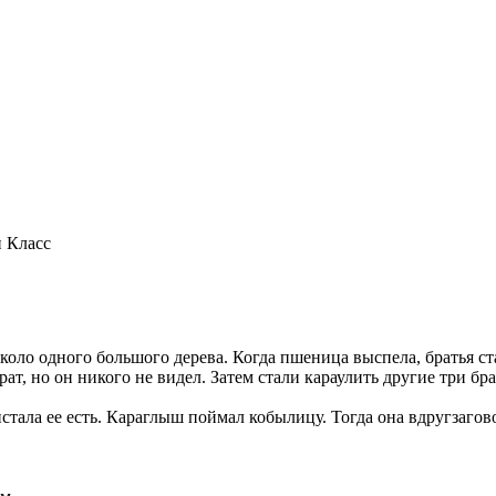
й Класс
о одного большого дерева. Когда пшеница выспела, братья стали
ат, но он никого не видел. Затем стали караулить другие три б
истала ее есть. Караглыш поймал кобылицу. Тогда она вдругзагов