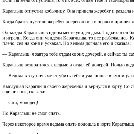
Если ты меня отпустишь, то я их всех отдам тебе и твоимбратья
Караглыш отпустил кобылицу. Она привела жеребят и раздала 
Когда братья пустили жеребят вперегонки, то первым пришел 
Однажды Караглыш в одном месте увидел дым. Подъехал он бл
и играли. Когда они увидели Караглыша, то все разбежались, К
плечо, сел на коня и ускакал. Но ведьма догнала его и сказала:
— Караглыш, я завтра тебе отдам своих дочерей, а сейчас ты са
Караглыш возвратился к ведьме и отдал ей дочерей. Ночью вед
— Ведьма в эту ночь хочет убить тебя и уже пошла в кузницу т
Выслушал Караглыш своего жеребенка и вернулся в юрту. Со стр
еще не спит, сказала:
— Спи, молодец!
Но Караглыш не смог спать.
Через некоторое время ведьма опять подошла к юрте Караглыша, 