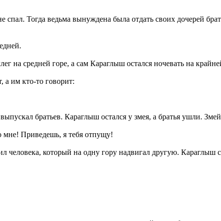
не спал. Тогда ведьма вынуждена была отдать своих дочерей бра
едней.
ег на средней горе, а сам Караглыш остался ночевать на крайне
 а им кто-то говорит:
выпускал братьев. Караглыш остался у змея, а братья ушли. Зме
о мне! Приведешь, я тебя отпущу!
ил человека, который на одну гору надвигал другую. Караглыш с