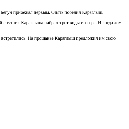
ше. Бегун прибежал первым. Опять победил Караглыш.
й спутник Караглыша набрал з рот воды изозера. И когда дом
ним встретились. На прощанье Караглыш предложил им свою