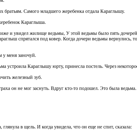
м.
их братьям. Самого младшего жеребенка отдала Караглышу.
жеребенок Караглыша.
иже и увидел жилище ведьмы, У этой ведьмы было пять дочерей
араглыш спрятался под ковер. Когда дочери ведьмы вернулись, т
м у меня заночуй.
ьма устроила Караглышу юрту, принесла постель. Через некоторо
очить железный зуб.
аха он не мог заснуть. Вдруг кто-то подошел. Это была ведьма. 
глянула в щель. И когда увидела, что он еще не спит, сказала: