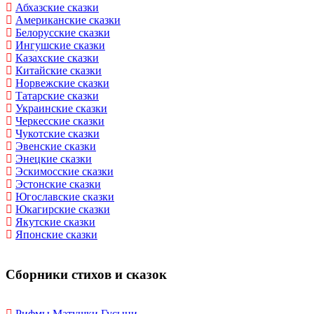
Абхазские сказки
Американские сказки
Белорусские сказки
Ингушские сказки
Казахские сказки
Китайские сказки
Норвежские сказки
Татарские сказки
Украинские сказки
Черкесские сказки
Чукотские сказки
Эвенские сказки
Энецкие сказки
Эскимосские сказки
Эстонские сказки
Югославские сказки
Юкагирские сказки
Якутские сказки
Японские сказки
Сборники стихов и сказок
Рифмы Матушки Гусыни