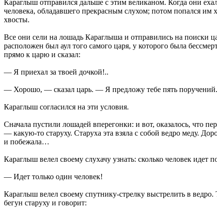
Караглыш отправился дальше с этим великаном. Когда они ехали,
человека, обладавшего прекрасным слухом; потом попался им хо
хвосты.
Все они сели на лошадь Караглыша и отправились на поиски цар
расположен был аул того самого царя, у которого была бессмерт
прямо к царю и сказал:
— Я приехал за твоей дочкой!..
— Хорошо, — сказал царь. — Я предложу тебе пять поручений.
Караглыш согласился на эти условия.
Сначала пустили лошадей вперегонки: и вот, оказалось, что пе
— какую-то старуху. Старуха эта взяла с собой ведро меду. Дор
и побежала…
Караглыш велел своему слухачу узнать: сколько человек идет п
— Идет только один человек!
Караглыш велел своему спутнику-стрелку выстрелить в ведро. То
бегун старуху и говорит: