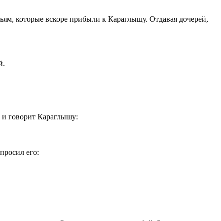
тьям, которые вскоре прибыли к Караглышу. Отдавая дочерей,
й.
й и говорит Караглышу:
просил его: