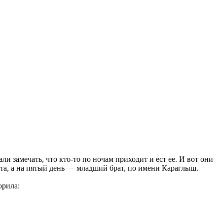
 замечать, что кто-то по ночам приходит и ест ее. И вот они
рата, а на пятый день — младший брат, по имени Караглыш.
орила: