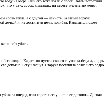
ю воду из озера. Они его тоже взяли с собой. Затем встретили
к, что у двух сорок, сидевших на дереве, незаметно менял
ем кровь текла, а с другой — нечисть. За этими горами
ской дочкой и, не достигнув цели, погибал. Караглыш пошел
велю тебя убить.
в беге людей. Караглыш пустил своего спутника-бегуна, а царь
его допьяна. Бегун заснул. Старуха поставила возле него ведро
 убежала вперед, взял горсть песку и стал ее догонять. Догнал