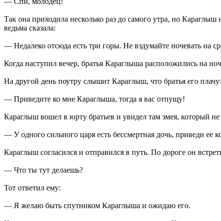
— Спи, молодец!
Так она приходила несколько раз до самого утра, но Караглыш 
ведьма сказала:
— Недалеко отсюда есть три горы. Не вздумайте ночевать на ср
Когда наступил вечер, братья Караглыша расположились на ночл
На другой день поутру слышит Караглыш, что братья его плачут,
— Приведите ко мне Караглыша, тогда я вас отпущу!
Караглыш вошел в юрту братьев и увидел там змея, который не 
— У одного сильного царя есть бессмертная дочь, приведи ее к
Караглыш согласился и отправился в путь. По дороге он встрет
— Что ты тут делаешь?
Тот ответил ему:
— Я желаю быть спутником Караглыша и ожидаю его.