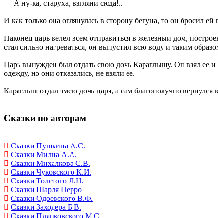
— А ну-ка, старуха, взгляни сюда!..
И как только она оглянулась в сторону бегуна, то он бросил ей
Наконец царь велел всем отправиться в железный дом, построен
стал сильно нагреваться, он выпустил всю воду и таким образом
Царь вынужден был отдать свою дочь Караглышу. Он взял ее и 
одежду, но они отказались, не взяли ее.
Караглыш отдал змею дочь царя, а сам благополучно вернулся к
Сказки по авторам
Сказки Пушкина А.С.
Сказки Милна А.А.
Сказки Михалкова С.В.
Сказки Чуковского К.И.
Сказки Толстого Л.Н.
Сказки Шарля Перро
Сказки Одоевского В.Ф.
Сказки Заходера Б.В.
Сказки Пляцковского М.С.