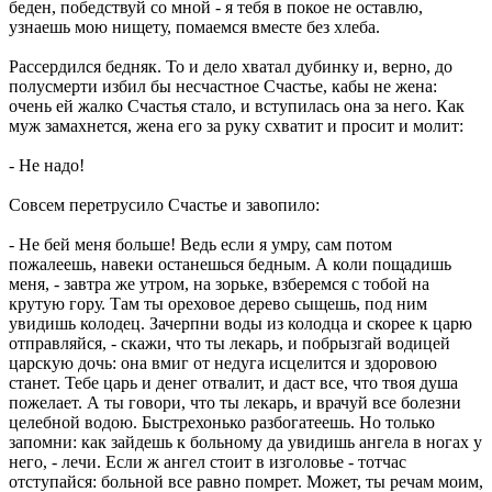
беден, победствуй со мной - я тебя в покое не оставлю,
узнаешь мою нищету, помаемся вместе без хлеба.
Рассердился бедняк. То и дело хватал дубинку и, верно, до
полусмерти избил бы несчастное Счастье, кабы не жена:
очень ей жалко Счастья стало, и вступилась она за него. Как
муж замахнется, жена его за руку схватит и просит и молит:
- Не надо!
Совсем перетрусило Счастье и завопило:
- Не бей меня больше! Ведь если я умру, сам потом
пожалеешь, навеки останешься бедным. А коли пощадишь
меня, - завтра же утром, на зорьке, взберемся с тобой на
крутую гору. Там ты ореховое дерево сыщешь, под ним
увидишь колодец. Зачерпни воды из колодца и скорее к царю
отправляйся, - скажи, что ты лекарь, и побрызгай водицей
царскую дочь: она вмиг от недуга исцелится и здоровою
станет. Тебе царь и денег отвалит, и даст все, что твоя душа
пожелает. А ты говори, что ты лекарь, и врачуй все болезни
целебной водою. Быстрехонько разбогатеешь. Но только
запомни: как зайдешь к больному да увидишь ангела в ногах у
него, - лечи. Если ж ангел стоит в изголовье - тотчас
отступайся: больной все равно помрет. Может, ты речам моим,