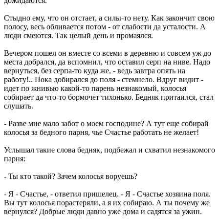
дожидаются.
Стыдно ему, что он отстает, а силы-то нету. Как закончит свою
полосу, весь обливается потом - от слабости да усталости. А
люди смеются. Так целый день и промаялся.
Вечером пошел он вместе со всеми в деревню и совсем уж до
места добрался, да вспомнил, что оставил серп на ниве. Надо
вернуться, без серпа-то куда же, - ведь завтра опять на
работу!.. Пока добирался до поля - стемнело. Вдруг видит -
идет по жнивью какой-то парень незнакомый, колосья
собирает да что-то бормочет тихонько. Бедняк притаился, стал
слушать.
- Разве мне мало забот о моем господине? А тут еще собирай
колосья за бедного парня, чье Счастье работать не желает!
Услышал такие слова бедняк, подбежал и схватил незнакомого
парня:
- Ты кто такой? Зачем колосья воруешь?
- Я - Счастье, - ответил пришелец. - Я - Счастье хозяина поля.
Вы тут колосья порастеряли, а я их собираю. А ты почему же
вернулся? Добрые люди давно уже дома и садятся за ужин.