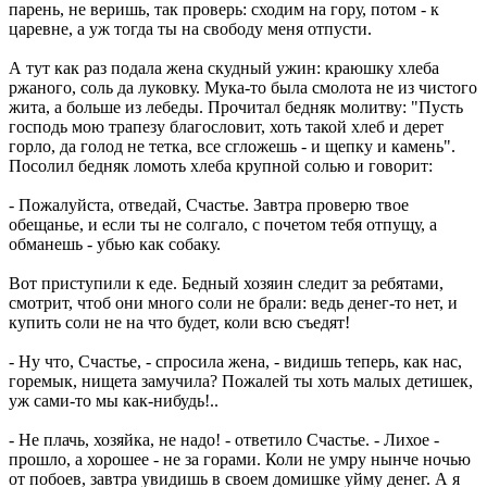
парень, не веришь, так проверь: сходим на гору, потом - к
царевне, а уж тогда ты на свободу меня отпусти.
А тут как раз подала жена скудный ужин: краюшку хлеба
ржаного, соль да луковку. Мука-то была смолота не из чистого
жита, а больше из лебеды. Прочитал бедняк молитву: "Пусть
господь мою трапезу благословит, хоть такой хлеб и дерет
горло, да голод не тетка, все сгложешь - и щепку и камень".
Посолил бедняк ломоть хлеба крупной солью и говорит:
- Пожалуйста, отведай, Счастье. Завтра проверю твое
обещанье, и если ты не солгало, с почетом тебя отпущу, а
обманешь - убью как собаку.
Вот приступили к еде. Бедный хозяин следит за ребятами,
смотрит, чтоб они много соли не брали: ведь денег-то нет, и
купить соли не на что будет, коли всю съедят!
- Ну что, Счастье, - спросила жена, - видишь теперь, как нас,
горемык, нищета замучила? Пожалей ты хоть малых детишек,
уж сами-то мы как-нибудь!..
- Не плачь, хозяйка, не надо! - ответило Счастье. - Лихое -
прошло, а хорошее - не за горами. Коли не умру нынче ночью
от побоев, завтра увидишь в своем домишке уйму денег. А я