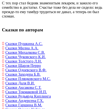
С тех пор стал бедняк знаменитым лекарем, и зажило его
семейство в достатке. Счастье тоже без дела не сидело: ведь
прежде-то ему тамбур трудиться не давал, а теперь он был
сломан.
Сказки по авторам
Сказки Пушкина А.С.
Сказки Милна А.А.
Сказки Михалкова С.В.
Сказки Чуковского К.И.
Сказки Толстого Л.Н.
Сказки Шарля Перро
Сказки Одоевского В.Ф.
Сказки Заходера Б.В.
Сказки Пляцковского М.С.
Сказки Даля В.И.
Сказки Аксакова С.Т.
Сказки Токмаковой И.П.
Сказки Редьярда Киплинга
Сказки Андерсена Г.Х.
Сказки Гаршина В.М.