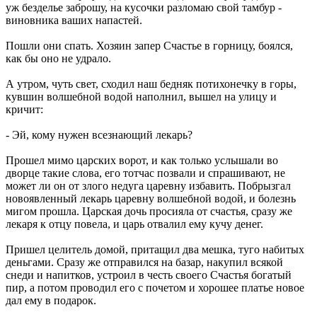
уж безделье заброшу, на кусочки разломаю свой тамбур -
виновника ваших напастей.
Пошли они спать. Хозяин запер Счастье в горницу, боялся,
как бы оно не удрало.
А утром, чуть свет, сходил наш бедняк потихонечку в горы,
кувшин волшебной водой наполнил, вышел на улицу и
кричит:
- Эй, кому нужен всезнающий лекарь?
Прошел мимо царских ворот, и как только услышали во
дворце такие слова, его тотчас позвали и спрашивают, не
может ли он от злого недуга царевну избавить. Побрызгал
новоявленный лекарь царевну волшебной водой, и болезнь
мигом прошла. Царская дочь просияла от счастья, сразу же
лекаря к отцу повела, и царь отвалил ему кучу денег.
Пришел целитель домой, притащил два мешка, туго набитых
деньгами. Сразу же отправился на базар, накупил всякой
снеди и напитков, устроил в честь своего Счастья богатый
пир, а потом проводил его с почетом и хорошее платье новое
дал ему в подарок.