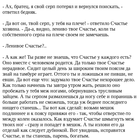
- Ах, братец, я свой серп потерял и вернулся поискать, -
ответил бедняк.
- Да вот он, твой серп, у тебя на плече! - ответило Счастье
хозяина. - Да-а, видно, лениво твое Счастье, коли ты
собственного серпа на плече своем не замечаешь.
- Ленивое Счастье?..
- А как же! Ты разве не знаешь, что Счастье у каждого есть?
Оно вместе с человеком родится. Да только твое Счастье
нерадивое. Сидит целый день за широким твоим поясом да
знай на тамбуре играет. Оттого ты и ложишься не пивши, не
евши. Да вот еще что: задумало твое Счастье нехорошее дело.
Как только начнешь ты завтра утром жать, решило оно
пробежать у тебя меж ногами, обернувшись трусливым
зайцем. А ты серпом размахнешься да ногу себе и поранишь и
больше работать не сможешь, тогда уж беднее последнего
нищего станешь... Ты вот как сделай: возьми мешок
подлиннее и к поясу привяжи его - так, чтобы отверстие-то
между колен оказалось. Как вздумает Счастье шмыгнуть меж
твоих ног - сразу и попадет в мешок. А ты излови его да
отделай как следует дубинкой. Вот увидишь, исправится
Счастье, и ты станешь, парень, богатым.