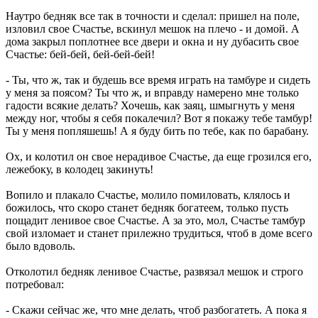
Наутро бедняк все так в точности и сделал: пришел на поле,
изловил свое Счастье, вскинул мешок на плечо - и домой. А
дома закрыл поплотнее все двери и окна и ну дубасить свое
Счастье: бей-бей, бей-бей-бей!
- Ты, что ж, так и будешь все время играть на тамбуре и сидеть
у меня за поясом? Ты что ж, и вправду намерено мне только
гадости всякие делать? Хочешь, как заяц, шмыгнуть у меня
между ног, чтобы я себя покалечил? Вот я покажу тебе тамбур!
Ты у меня попляшешь! А я буду бить по тебе, как по барабану.
Ох, и колотил он свое нерадивое Счастье, да еще грозился его,
лежебоку, в колодец закинуть!
Вопило и плакало Счастье, молило помиловать, клялось и
божилось, что скоро станет бедняк богатеем, только пусть
пощадит ленивое свое Счастье. А за это, мол, Счастье тамбур
свой изломает и станет прилежно трудиться, чтоб в доме всего
было вдоволь.
Отколотил бедняк ленивое Счастье, развязал мешок и строго
потребовал:
- Скажи сейчас же, что мне делать, чтоб разбогатеть. А пока я