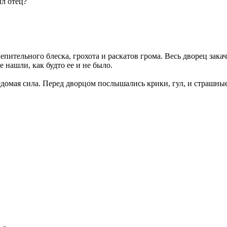
ил отец?
епительного блеска, грохота и раскатов грома. Весь дворец зака
е нашли, как будто ее и не было.
едомая сила. Перед дворцом послышались крики, гул, и страшные