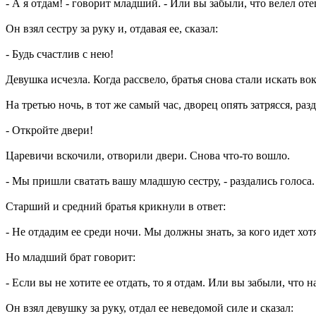
- А я отдам! - говорит младший. - Или вы забыли, что велел оте
Он взял сестру за руку и, отдавая ее, сказал:
- Будь счастлив с нею!
Девушка исчезла. Когда рассвело, братья снова стали искать во
На третью ночь, в тот же самый час, дворец опять затрясся, ра
- Откройте двери!
Царевичи вскочили, отворили двери. Снова что-то вошло.
- Мы пришли сватать вашу младшую сестру, - раздались голоса.
Старший и средний братья крикнули в ответ:
- Не отдадим ее среди ночи. Мы должны знать, за кого идет хот
Но младший брат говорит:
- Если вы не хотите ее отдать, то я отдам. Или вы забыли, что
Он взял девушку за руку, отдал ее неведомой силе и сказал: