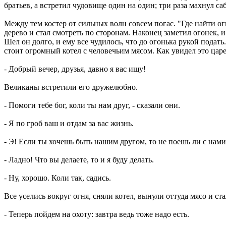
братьев, а встретил чудовище один на один; три раза махнул са
Между тем костер от сильных волн совсем погас. "Где найти ог
дерево и стал смотреть по сторонам. Наконец заметил огонек, и 
Шел он долго, и ему все чудилось, что до огонька рукой подат
стоит огромный котел с человечьим мясом. Как увидел это царев
- Добрый вечер, друзья, давно я вас ищу!
Великаны встретили его дружелюбно.
- Помоги тебе бог, коли ты нам друг, - сказали они.
- Я по гроб ваш и отдам за вас жизнь.
- Э! Если ты хочешь быть нашим другом, то не поешь ли с нам
- Ладно! Что вы делаете, то и я буду делать.
- Ну, хорошо. Коли так, садись.
Все уселись вокруг огня, сняли котел, вынули оттуда мясо и ста
- Теперь пойдем на охоту: завтра ведь тоже надо есть.