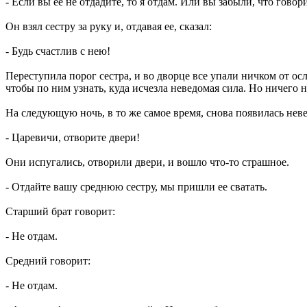
- Если вы ее не отдадите, то я отдам. Или вы забыли, что говор
Он взял сестру за руку и, отдавая ее, сказал:
- Будь счастлив с нею!
Переступила порог сестра, и во дворце все упали ничком от осл
чтобы по ним узнать, куда исчезла неведомая сила. Но ничего н
На следующую ночь, в то же самое время, снова появилась нев
- Царевичи, отворите двери!
Они испугались, отворили двери, и вошло что-то страшное.
- Отдайте вашу среднюю сестру, мы пришли ее сватать.
Старший брат говорит:
- Не отдам.
Средний говорит:
- Не отдам.