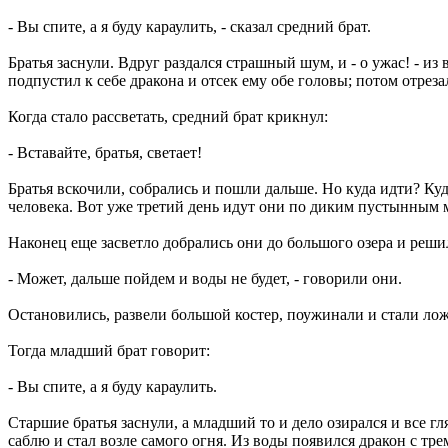
- Вы спите, а я буду караулить, - сказал средний брат.
Братья заснули. Вдруг раздался страшный шум, и - о ужас! - и
подпустил к себе дракона и отсек ему обе головы; потом отреза
Когда стало рассветать, средний брат крикнул:
- Вставайте, братья, светает!
Братья вскочили, собрались и пошли дальше. Но куда идти? Куд
человека. Вот уже третий день идут они по диким пустынным м
Наконец еще засветло добрались они до большого озера и решил
- Может, дальше пойдем и воды не будет, - говорили они.
Остановились, развели большой костер, поужинали и стали лож
Тогда младший брат говорит:
- Вы спите, а я буду караулить.
Старшие братья заснули, а младший то и дело озирался и все г
саблю и стал возле самого огня. Из воды появился дракон с тре