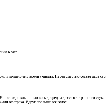
ский Класс
он, и пришло ему время умирать. Перед смертью созвал царь свои
о вот однажды ночью весь дворец затрясся от страшного стука в
жали от страха. Вдруг послышался голос: