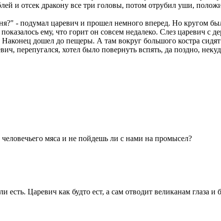
блей и отсек дракону все три головы, потом отрубил уши, положи
ня?" - подумал царевич и прошел немного вперед. Но кругом был
показалось ему, что горит он совсем недалеко. Слез царевич с де
ь. Наконец дошел до пещеры. А там вокруг большого костра сидят
ич, перепугался, хотел было повернуть вспять, да поздно, некуд
и человечьего мяса и не пойдешь ли с нами на промысел?
ли есть. Царевич как будто ест, а сам отводит великанам глаза и 