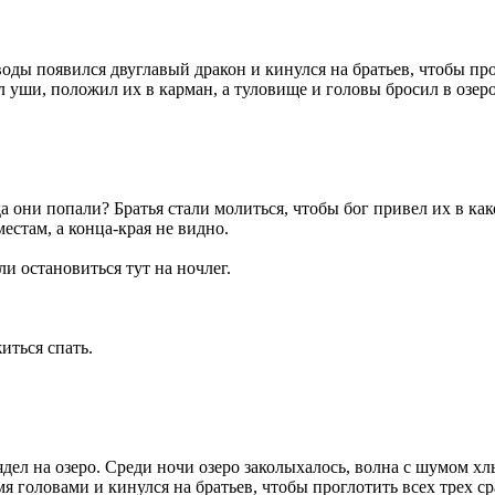
з воды появился двуглавый дракон и кинулся на братьев, чтобы п
л уши, положил их в карман, а туловище и головы бросил в озеро
а они попали? Братья стали молиться, чтобы бог привел их в как
естам, а конца-края не видно.
и остановиться тут на ночлег.
иться спать.
лядел на озеро. Среди ночи озеро заколыхалось, волна с шумом х
мя головами и кинулся на братьев, чтобы проглотить всех трех с