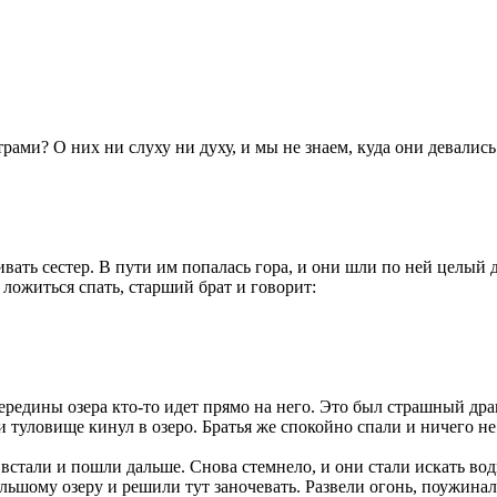
страми? О них ни слуху ни духу, и мы не знаем, куда они девалис
кивать сестер. В пути им попалась гора, и они шли по ней целый
 ложиться спать, старший брат и говорит:
середины озера кто-то идет прямо на него. Это был страшный дра
и туловище кинул в озеро. Братья же спокойно спали и ничего не 
 встали и пошли дальше. Снова стемнело, и они стали искать вод
ьшому озеру и решили тут заночевать. Развели огонь, поужинали