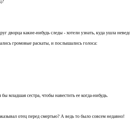
ц?
круг дворца какие-нибудь следы - хотели узнать, куда ушла неве
здались громовые раскаты, и послышались голоса:
я бы младшая сестра, чтобы навестить ее когда-нибудь.
 наказывал отец перед смертью? А ведь то было совсем недавно!