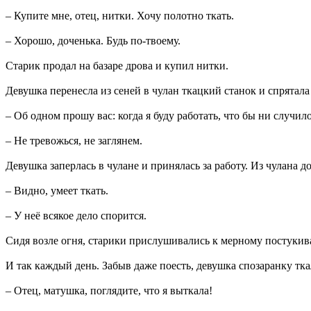
– Купите мне, отец, нитки. Хочу полотно ткать.
– Хорошо, доченька. Будь по-твоему.
Старик продал на базаре дрова и купил нитки.
Девушка перенесла из сеней в чулан ткацкий станок и спрятала
– Об одном прошу вас: когда я буду работать, что бы ни случило
– Не тревожься, не заглянем.
Девушка заперлась в чулане и принялась за работу. Из чулана дон
– Видно, умеет ткать.
– У неё всякое дело спорится.
Сидя возле огня, старики прислушивались к мерному постукив
И так каждый день. Забыв даже поесть, девушка спозаранку тка
– Отец, матушка, поглядите, что я выткала!