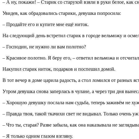
– А ну, покажи! – Старик со старухой взяли в руки белое, как сн
Увидев, как обрадовались старики, девушка попросила:
– Продайте его и купите мне ещё ниток.
На следующий день встретил старик в городе вельможу и осме
– Господин, не нужно ли вам полотно?
– Красивое полотно. Я беру его, – ответил вельможа и отсчитал
Накупил старик ниток, подарков и поспешил домой.
В тот вечер в доме царила радость, а стол ломился от разных яс
Утром девушка снова заперлась в чулане, а через три дня выне
– Хорошую девушку послала нам судьба, теперь заживём не хуже
– Правда твоя, такой ткачихи свет не видывал. Только очень уж х
– Что ты, старая? Разве забыла, как она наказывала не заглядыв
– Я только одним глазом взгляну.