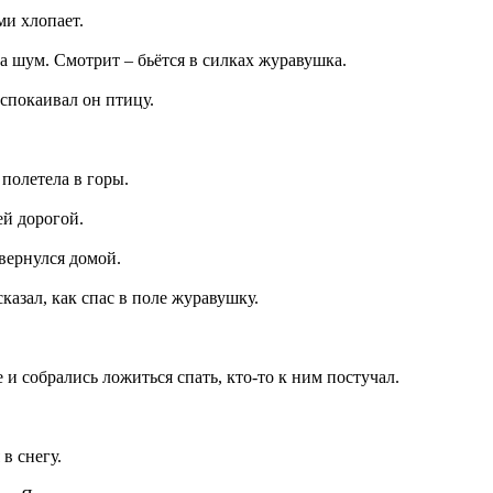
ми хлопает.
а шум. Смотрит – бьётся в силках журавушка.
успокаивал он птицу.
 полетела в горы.
ей дорогой.
 вернулся домой.
сказал, как спас в поле журавушку.
е и собрались ложиться спать, кто-то к ним постучал.
в снегу.