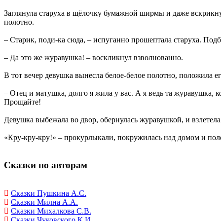
Заглянула старуха в щёлочку бумажной ширмы и даже вскрикнул
полотно.
– Старик, поди-ка сюда, – испуганно прошептала старуха. Подб
– Да это же журавушка! – воскликнул взволнованно.
В тот вечер девушка вынесла белое-белое полотно, положила ег
– Отец и матушка, долго я жила у вас. А я ведь та журавушка, 
Прощайте!
Девушка выбежала во двор, обернулась журавушкой, и взлетела 
«Кру-кру-кру!» – прокурлыкали, покружилась над домом и поле
Сказки по авторам
Сказки Пушкина А.С.
Сказки Милна А.А.
Сказки Михалкова С.В.
Сказки Чуковского К.И.