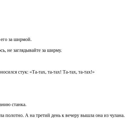
 его за ширмой.
сь, не заглядывайте за ширму.
осился стук: «Та-тах, та-тах! Та-тах, та-тах!»
анию станка.
ла полотно. А на третий день к вечеру вышла она из чулана.