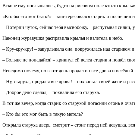
Вскоре ему послышалось, будто на рисовом поле кто-то крылья
«Кто бы это мог быть?» – заинтересовался старик и поспешил н
– Потерпи чуток, сейчас тебя высвобожу, – распутывая силки, 
Наконец журавушка расправила крылья и взлетела в небо.
– Кру-кру-кру! – закурлыкала она, покружилась над стариком и
– Больше не попадайся! – крикнул ей вслед старик и пошёл сво
Неведомо почему, но в тот день продал он все дрова и весёлый
– Ну, старуха, продал я все дрова! – похвастал своей жене и рас
– Доброе дело сделал, – похвалила его старуха.
В тот же вечер, когда старик со старухой погасили огонь в очаг
– Кто бы это мог быть в такую метель?
Открыла старуха дверь, смотрит – стоит перед ней девушка, вся 