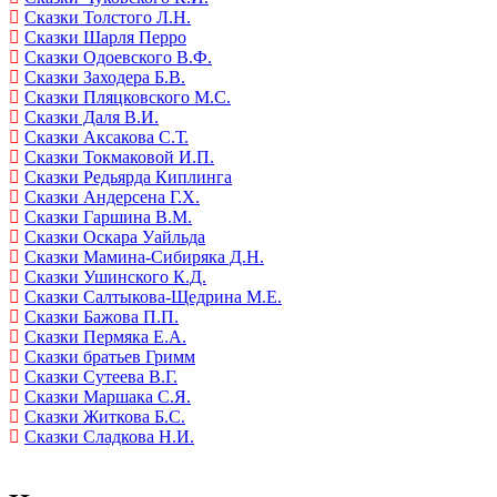
Сказки Толстого Л.Н.
Сказки Шарля Перро
Сказки Одоевского В.Ф.
Сказки Заходера Б.В.
Сказки Пляцковского М.С.
Сказки Даля В.И.
Сказки Аксакова С.Т.
Сказки Токмаковой И.П.
Сказки Редьярда Киплинга
Сказки Андерсена Г.Х.
Сказки Гаршина В.М.
Сказки Оскара Уайльда
Сказки Мамина-Сибиряка Д.Н.
Сказки Ушинского К.Д.
Сказки Салтыкова-Щедрина М.Е.
Сказки Бажова П.П.
Сказки Пермяка Е.А.
Сказки братьев Гримм
Сказки Сутеева В.Г.
Сказки Маршака С.Я.
Сказки Житкова Б.С.
Сказки Сладкова Н.И.