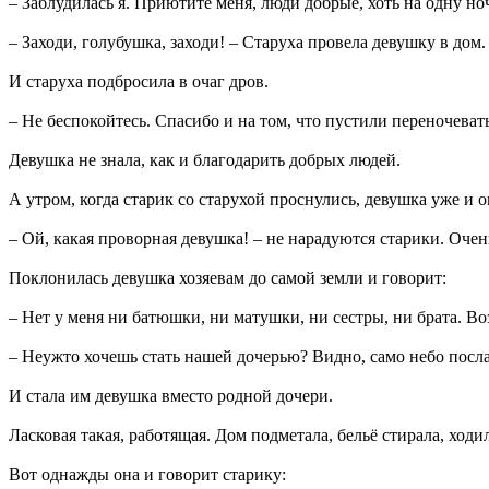
– Заблудилась я. Приютите меня, люди добрые, хоть на одну но
– Заходи, голубушка, заходи! – Старуха провела девушку в дом. 
И старуха подбросила в очаг дров.
– Не беспокойтесь. Спасибо и на том, что пустили переночеват
Девушка не знала, как и благодарить добрых людей.
А утром, когда старик со старухой проснулись, девушка уже и о
– Ой, какая проворная девушка! – не нарадуются старики. Очен
Поклонилась девушка хозяевам до самой земли и говорит:
– Нет у меня ни батюшки, ни матушки, ни сестры, ни брата. Воз
– Неужто хочешь стать нашей дочерью? Видно, само небо послал
И стала им девушка вместо родной дочери.
Ласковая такая, работящая. Дом подметала, бельё стирала, ходил
Вот однажды она и говорит старику: