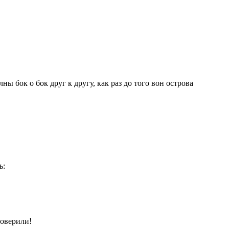
ны бок о бок друг к другу, как раз до того вон острова
ь:
поверили!