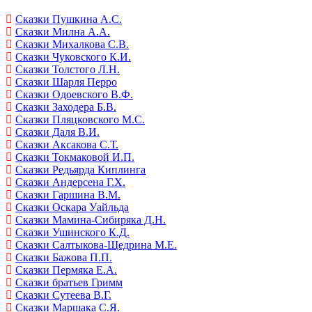
Сказки Пушкина А.С.
Сказки Милна А.А.
Сказки Михалкова С.В.
Сказки Чуковского К.И.
Сказки Толстого Л.Н.
Сказки Шарля Перро
Сказки Одоевского В.Ф.
Сказки Заходера Б.В.
Сказки Пляцковского М.С.
Сказки Даля В.И.
Сказки Аксакова С.Т.
Сказки Токмаковой И.П.
Сказки Редьярда Киплинга
Сказки Андерсена Г.Х.
Сказки Гаршина В.М.
Сказки Оскара Уайльда
Сказки Мамина-Сибиряка Д.Н.
Сказки Ушинского К.Д.
Сказки Салтыкова-Щедрина М.Е.
Сказки Бажова П.П.
Сказки Пермяка Е.А.
Сказки братьев Гримм
Сказки Сутеева В.Г.
Сказки Маршака С.Я.