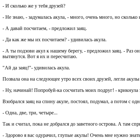
- И сколько же у тебя друзей?
- Не знаю, - задумалась акула, - много, очень много, но сколько
- А давай посчитаем, - предложил заяц.
- Да как же мы их посчитаем? - удивилась акула.
- А ты подзови акул к нашему берегу, - предложил заяц. - Раз о
вытянутся. Вот я их и пересчитаю.
"Ай да заяц!"- удивилась акула.
Позвала она на следующее утро всех своих друзей, легли акулы 
- Ну, начинай! Попробуй-ка сосчитать моих подруг! - крикнула 
Взобрался заяц на спину акуле, постоял, подумал, а потом с од
- Одна, две, три, четыре...
Так и считал, пока не добрался до заветного острова. А там сп
- Здорово я вас одурачил, глупые акулы! Очень мне нужно знать