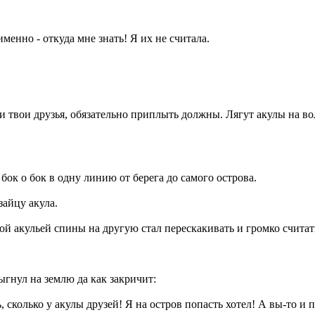
 именно - откуда мне знать! Я их не считала.
ни твои друзья, обязательно приплыть должны. Лягут акулы на вол
бок о бок в одну линию от берега до самого острова.
зайцу акула.
ной акульей спины на другую стал перескакивать и громко считат
рыгнул на землю да как закричит:
, сколько у акулы друзей! Я на остров попасть хотел! А вы-то и 