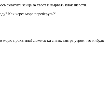
лось схватить зайца за хвост и вырвать клок шерсти.
аду? Как через море переберусь?"
по морю прокатила! Ложись-ка спать, завтра утром что-нибудь