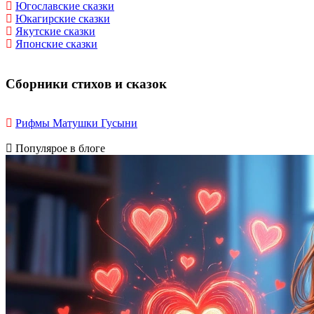
Югославские сказки
Юкагирские сказки
Якутские сказки
Японские сказки
Сборники стихов и сказок
Рифмы Матушки Гусыни
Популярое в блоге