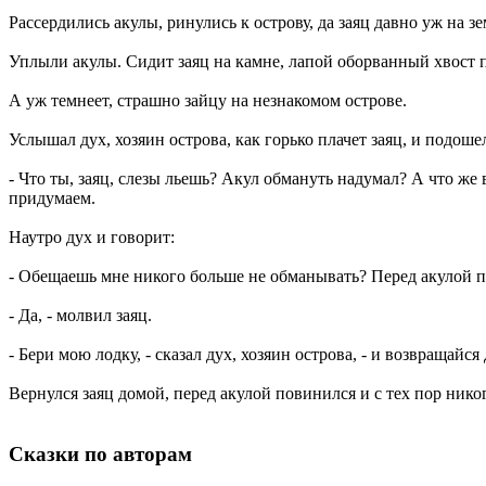
Рассердились акулы, ринулись к острову, да заяц давно уж на зе
Уплыли акулы. Сидит заяц на камне, лапой оборванный хвост пог
А уж темнеет, страшно зайцу на незнакомом острове.
Услышал дух, хозяин острова, как горько плачет заяц, и подоше
- Что ты, заяц, слезы льешь? Акул обмануть надумал? А что же
придумаем.
Наутро дух и говорит:
- Обещаешь мне никого больше не обманывать? Перед акулой 
- Да, - молвил заяц.
- Бери мою лодку, - сказал дух, хозяин острова, - и возвращайся
Вернулся заяц домой, перед акулой повинился и с тех пор ник
Сказки по авторам