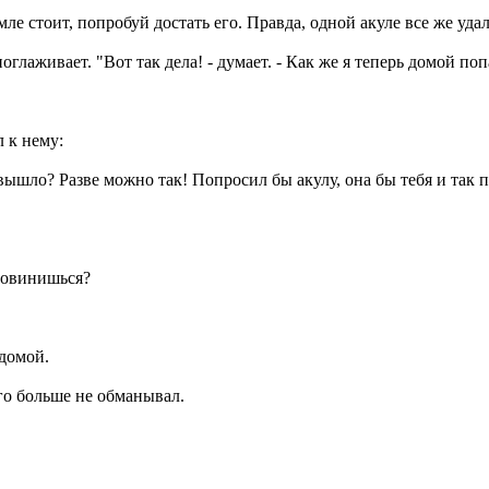
мле стоит, попробуй достать его. Правда, одной акуле все же уда
лаживает. "Вот так дела! - думает. - Как же я теперь домой поп
л к нему:
 вышло? Разве можно так! Попросил бы акулу, она бы тебя и так 
повинишься?
 домой.
ого больше не обманывал.