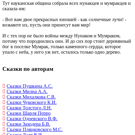
Тут науканская община собрала всех нунакцев и мумракцев и
сказала им:
- Вот вам двое прекрасных юношей - как солнечные лучи! -
возьмите их, пусть они принесут вам мир!
И с тех пор не было войны между Нунаком и Мумраком,
потому что породнились они. И до сих пор стоит деревянный
бог в поселке Мумрак, только каменного сердца, которое
упало с неба, у него уж нет, осталось только одно дерево.
Сказки по авторам
Сказки Пушкина А.С.
Сказки Милна А.А.
Сказки Михалкова С.В.
Сказки Чуковского К.И.
Сказки Толстого Л.Н.
Сказки Шарля Перро
Сказки Одоевского В.Ф.
Сказки Заходера Б.В.
Сказки Пляцковского М.С.
Сказки Даля В.И.