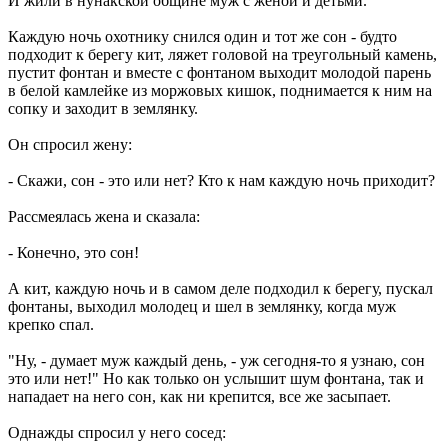
И жили в нунакской общине муж с женой и детьми.
Каждую ночь охотнику снился один и тот же сон - будто
подходит к берегу кит, ляжет головой на треугольный камень,
пустит фонтан и вместе с фонтаном выходит молодой парень
в белой камлейке из моржовых кишок, поднимается к ним на
сопку и заходит в землянку.
Он спросил жену:
- Скажи, сон - это или нет? Кто к нам каждую ночь приходит?
Рассмеялась жена и сказала:
- Конечно, это сон!
А кит, каждую ночь и в самом деле подходил к берегу, пускал
фонтаны, выходил молодец и шел в землянку, когда муж
крепко спал.
"Ну, - думает муж каждый день, - уж сегодня-то я узнаю, сон
это или нет!" Но как только он услышит шум фонтана, так и
нападает на него сон, как ни крепится, все же засыпает.
Однажды спросил у него сосед: