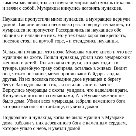
камнем завалили, только отвязали моржовый пузырь от каюка
и взяли с собой. Мумракцы кинулись догонять нунакцев.
Науканцы пропустили мимо нунакцев, а мумракцев вернули
домой. Так они делали несколько раз: то вернут нунакцев, то
мумракцев не пропустят. Рассердились на науканцев обе
общины и напали на них. Но у тех была хорошая крепость,
поселок стоял на крутой горе, - и отсиделись науканцы.
Услыхали нунакцы, что возле Мумрака много китов и что все
мужчины на охоте. Пошли нунакцы, убили всех мумракских
женщин и детей. Только одна старуха, которая ходила в
тундре, целебную траву собирала, осталась в живых. Видит
она, что-то неладное, мимо проплывают байдары - одна,
другая. Из их поселка последние двое нунакцев к берегу
бегут. Заколдовала она их, - и остались они на месте.
Вернулись мумракцы с охоты, увидели, что наделали враги.
Кинулись в погоню за нунакцами, А в Нунаке мужчин не
было дома. Убили всех мумракцы, забрали каменного бога,
который высился в стойбище, и увезли домой.
Подкрались и нунакцы, когда не было мужчин в Мумраке
дома, забрали у них деревянного бога с каменным сердцем,
которое упало с неба, и увезли домой.