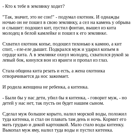
- Кто к тебе в землянку ходит?
"Так, значит, это не сон!" - подумал охотник. И однажды
ночью он не пошел в свою землянку, а сел на камень у обрыва
и слышит: подошел кит, пустил фонтан, вышел из кита
молодец в белой камлейке и пошел к его землянке.
Схватил охотник копье, подошел тихонько к камню, а кит
спит, - еле-еле дышит. Подкрался муж и ударил копьем в
сердце кита. А в землянке охнул молодец, схватился рукой за
левый бок, кинулся вон из яранги и пропал из глаз.
Стала община кита резать и есть, а жена охотника
отворачивается да нос зажимает.
И родила женщина не ребенка, а китенка.
- Были бы у нас дети, убил бы я китенка, - говорит муж, - но
детей у нас нет, так пусть он будет нашим сыном.
Сделал муж большое корыто, налил морской воды, положил
туда китенка, и стал он плавать там день и ночь. Кормит его
мать грудью и дикой картошкой. Мало стало воды китенку.
Выкопал муж яму, налил туда воды и пустил китенка.