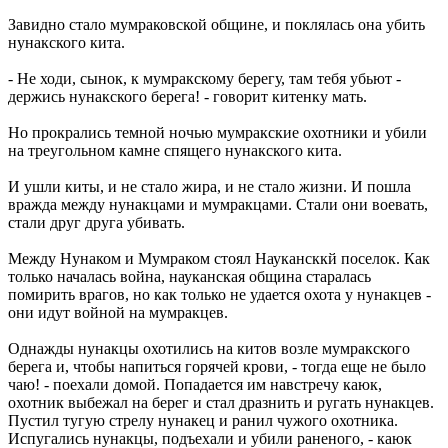
Завидно стало мумраковской общине, и поклялась она убить
нунакского кита.
- Не ходи, сынок, к мумракскому берегу, там тебя убьют -
держись нунакского берега! - говорит китенку мать.
Но прокрались темной ночью мумракские охотники и убили
на треугольном камне спящего нунакского кита.
И ушли киты, и не стало жира, и не стало жизни. И пошла
вражда между нунакцами и мумракцами. Стали они воевать,
стали друг друга убивать.
Между Нунаком и Мумраком стоял Наукансккй поселок. Как
только началась война, науканская община старалась
помирить врагов, но как только не удается охота у нунакцев -
они идут войной на мумракцев.
Однажды нунакцы охотились на китов возле мумракского
берега и, чтобы напиться горячей крови, - тогда еще не было
чаю! - поехали домой. Попадается им навстречу каюк,
охотник выбежал на берег и стал дразнить и ругать нунакцев.
Пустил тугую стрелу нунакец и ранил чужого охотника.
Испугались нунакцы, подъехали и убили раненого, - каюк