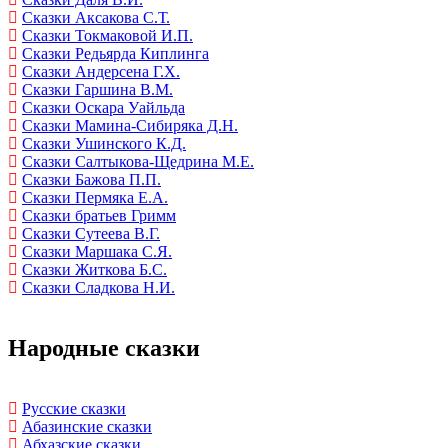
Сказки Аксакова С.Т.
Сказки Токмаковой И.П.
Сказки Редьярда Киплинга
Сказки Андерсена Г.Х.
Сказки Гаршина В.М.
Сказки Оскара Уайльда
Сказки Мамина-Сибиряка Д.Н.
Сказки Ушинского К.Д.
Сказки Салтыкова-Щедрина М.Е.
Сказки Бажова П.П.
Сказки Пермяка Е.А.
Сказки братьев Гримм
Сказки Сутеева В.Г.
Сказки Маршака С.Я.
Сказки Житкова Б.С.
Сказки Сладкова Н.И.
Народные сказки
Русские сказки
Абазинские сказки
Абхазские сказки