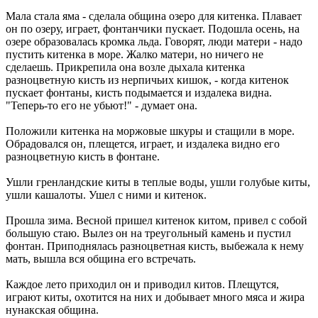
Мала стала яма - сделала община озеро для китенка. Плавает
он по озеру, играет, фонтанчики пускает. Подошла осень, на
озере образовалась кромка льда. Говорят, люди матери - надо
пустить китенка в море. Жалко матери, но ничего не
сделаешь. Прикрепила она возле дыхала китенка
разноцветную кисть из нерпичьих кишок, - когда китенок
пускает фонтаны, кисть подымается и издалека видна.
"Теперь-то его не убьют!" - думает она.
Положили китенка на моржовые шкуры и стащили в море.
Обрадовался он, плещется, играет, и издалека видно его
разноцветную кисть в фонтане.
Ушли гренландские киты в теплые воды, ушли голубые киты,
ушли кашалоты. Ушел с ними и китенок.
Прошла зима. Весной пришел китенок китом, привел с собой
большую стаю. Вылез он на треугольный камень и пустил
фонтан. Приподнялась разноцветная кисть, выбежала к нему
мать, вышла вся община его встречать.
Каждое лето приходил он и приводил китов. Плещутся,
играют киты, охотится на них и добывает много мяса и жира
нунакская община.