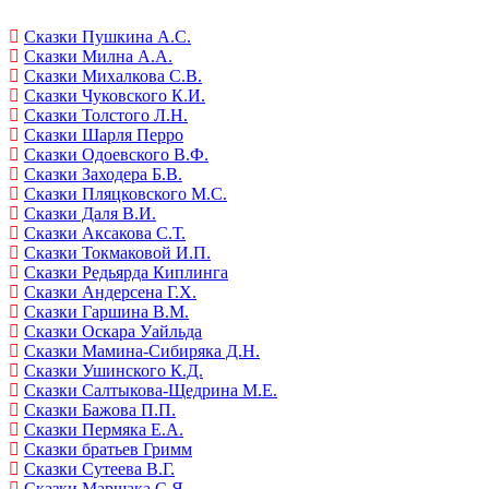
Сказки Пушкина А.С.
Сказки Милна А.А.
Сказки Михалкова С.В.
Сказки Чуковского К.И.
Сказки Толстого Л.Н.
Сказки Шарля Перро
Сказки Одоевского В.Ф.
Сказки Заходера Б.В.
Сказки Пляцковского М.С.
Сказки Даля В.И.
Сказки Аксакова С.Т.
Сказки Токмаковой И.П.
Сказки Редьярда Киплинга
Сказки Андерсена Г.Х.
Сказки Гаршина В.М.
Сказки Оскара Уайльда
Сказки Мамина-Сибиряка Д.Н.
Сказки Ушинского К.Д.
Сказки Салтыкова-Щедрина М.Е.
Сказки Бажова П.П.
Сказки Пермяка Е.А.
Сказки братьев Гримм
Сказки Сутеева В.Г.
Сказки Маршака С.Я.