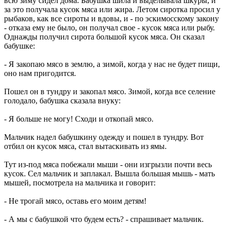
всю зиму сидел дома. Бабушка шила и выделывала шкуры, и
за это получала кусок мяса или жира. Летом сиротка просил у
рыбаков, как все сироты и вдовы, и - по эскимосскому закону
- отказа ему не было, он получал свое - кусок мяса или рыбу.
Однажды получил сирота большой кусок мяса. Он сказал
бабушке:
- Я закопаю мясо в землю, а зимой, когда у нас не будет пищи,
оно нам пригодится.
Пошел он в тундру и закопал мясо. Зимой, когда все селение
голодало, бабушка сказала внуку:
- Я больше не могу! Сходи и откопай мясо.
Мальчик надел бабушкину одежду и пошел в тундру. Вот
отбил он кусок мяса, стал вытаскивать из ямы.
Тут из-под мяса побежали мыши - они изгрызли почти весь
кусок. Сел мальчик и заплакал. Вышла большая мышь - мать
мышей, посмотрела на мальчика и говорит:
- Не трогай мясо, оставь его моим детям!
- А мы с бабушкой что будем есть? - спрашивает мальчик.