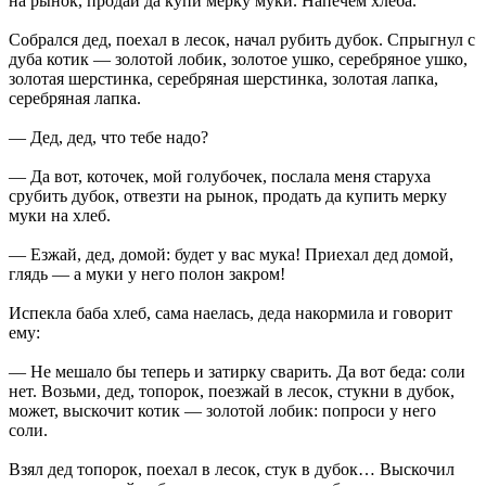
на рынок, продай да купи мерку муки. Напечём хлеба.
Собрался дед, поехал в лесок, начал рубить дубок. Спрыгнул с
дуба котик — золотой лобик, золотое ушко, серебряное ушко,
золотая шерстинка, серебряная шерстинка, золотая лапка,
серебряная лапка.
— Дед, дед, что тебе надо?
— Да вот, коточек, мой голубочек, послала меня старуха
срубить дубок, отвезти на рынок, продать да купить мерку
муки на хлеб.
— Езжай, дед, домой: будет у вас мука! Приехал дед домой,
глядь — а муки у него полон закром!
Испекла баба хлеб, сама наелась, деда накормила и говорит
ему:
— Не мешало бы теперь и затирку сварить. Да вот беда: соли
нет. Возьми, дед, топорок, поезжай в лесок, стукни в дубок,
может, выскочит котик — золотой лобик: попроси у него
соли.
Взял дед топорок, поехал в лесок, стук в дубок… Выскочил