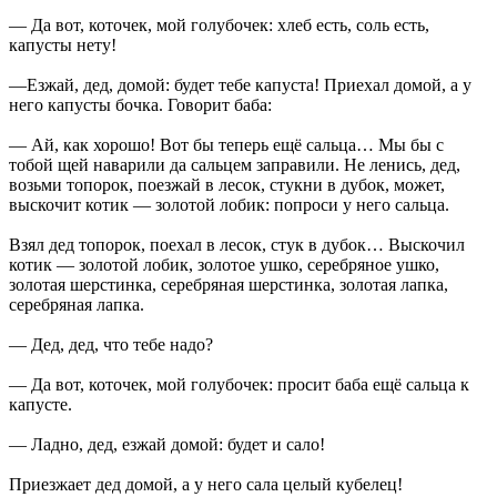
— Да вот, коточек, мой голубочек: хлеб есть, соль есть,
капусты нету!
—Езжай, дед, домой: будет тебе капуста! Приехал домой, а у
него капусты бочка. Говорит баба:
— Ай, как хорошо! Вот бы теперь ещё сальца… Мы бы с
тобой щей наварили да сальцем заправили. Не ленись, дед,
возьми топорок, поезжай в лесок, стукни в дубок, может,
выскочит котик — золотой лобик: попроси у него сальца.
Взял дед топорок, поехал в лесок, стук в дубок… Выскочил
котик — золотой лобик, золотое ушко, серебряное ушко,
золотая шерстинка, серебряная шерстинка, золотая лапка,
серебряная лапка.
— Дед, дед, что тебе надо?
— Да вот, коточек, мой голубочек: просит баба ещё сальца к
капусте.
— Ладно, дед, езжай домой: будет и сало!
Приезжает дед домой, а у него сала целый кубелец!