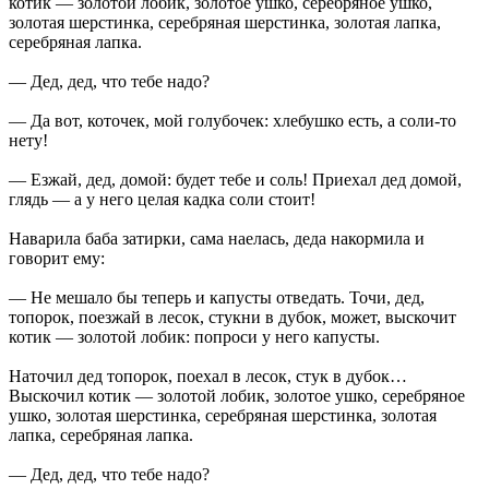
котик — золотой лобик, золотое ушко, серебряное ушко,
золотая шерстинка, серебряная шерстинка, золотая лапка,
серебряная лапка.
— Дед, дед, что тебе надо?
— Да вот, коточек, мой голубочек: хлебушко есть, а соли-то
нету!
— Езжай, дед, домой: будет тебе и соль! Приехал дед домой,
глядь — а у него целая кадка соли стоит!
Наварила баба затирки, сама наелась, деда накормила и
говорит ему:
— Не мешало бы теперь и капусты отведать. Точи, дед,
топорок, поезжай в лесок, стукни в дубок, может, выскочит
котик — золотой лобик: попроси у него капусты.
Наточил дед топорок, поехал в лесок, стук в дубок…
Выскочил котик — золотой лобик, золотое ушко, серебряное
ушко, золотая шерстинка, серебряная шерстинка, золотая
лапка, серебряная лапка.
— Дед, дед, что тебе надо?