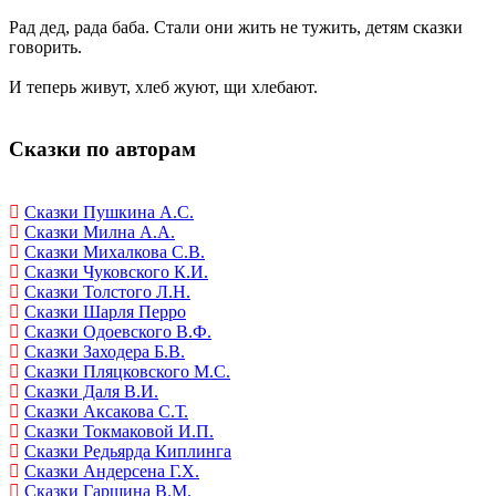
Рад дед, рада баба. Стали они жить не тужить, детям сказки
говорить.
И теперь живут, хлеб жуют, щи хлебают.
Сказки по авторам
Сказки Пушкина А.С.
Сказки Милна А.А.
Сказки Михалкова С.В.
Сказки Чуковского К.И.
Сказки Толстого Л.Н.
Сказки Шарля Перро
Сказки Одоевского В.Ф.
Сказки Заходера Б.В.
Сказки Пляцковского М.С.
Сказки Даля В.И.
Сказки Аксакова С.Т.
Сказки Токмаковой И.П.
Сказки Редьярда Киплинга
Сказки Андерсена Г.Х.
Сказки Гаршина В.М.