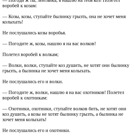
— Погоди ж ты, лентяйка, я нашлю на тебя коз! Полетел
воробей к козам:
— Козы, козы, ступайте былинку грызть, она не хочет меня
колыхать!
Не послушались козы воробья.
— Погодите ж, козы, нашлю я на вас волков!
Полетел воробей к волкам;
— Волки, волки, ступайте коз душить, не хотят они былинку
грызть, а былинка не хочет меня колыхать.
Не послушались его и волки.
— Погодите ж, волки, нашлю я на вас охотников! Полетел
воробей к охотникам:
— Охотники, охотники, ступайте волков бить, не хотят они
коз душить, а козы не хотят былинку грызть, а былинка не
хочет меня колыхать!
Не послушались его и охотники.