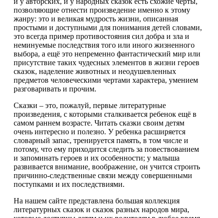
и у авторских, и у народных сказок есть схожие черты,
позволяющие отнести произведение именно к этому
жанру: это и великая мудрость жизни, описанная
простыми и доступными для понимания детей словами,
это всегда пример противостояния сил добра и зла и
неминуемые последствия того или иного жизненного
выбора, а ещё это непременно фантастический мир или
присутствие таких чудесных элементов в жизни героев
сказок, наделение животных и неодушевленных
предметов человеческими чертами характера, умением
разговаривать и прочим.
Сказки – это, пожалуй, первые литературные
произведения, с которыми сталкивается ребенок ещё в
самом раннем возрасте. Читать сказки своим детям
очень интересно и полезно. У ребенка расширяется
словарный запас, тренируется память, в том числе и
потому, что ему приходится следить за повествованием
и запоминать героев и их особенности; у малыша
развивается внимание, воображение, он учится строить
причинно-следственные связи между совершенными
поступками и их последствиями.
На нашем сайте представлена большая коллекция
литературных сказок и сказок разных народов мира,