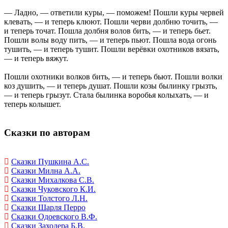
— Ладно, — ответили куры, — поможем! Пошли куры червей
клевать, — и теперь клюют. Пошли черви долбню точить, —
и теперь точат. Пошла долбня волов бить, — и теперь бьет.
Пошли волы воду пить, — и теперь пьют. Пошла вода огонь
тушить, — и теперь тушит. Пошли верёвки охотников вязать,
— и теперь вяжут.
Пошли охотники волков бить, — и теперь бьют. Пошли волки
коз душить, — и теперь душат. Пошли козы былинку грызть,
— и теперь грызут. Стала былинка воробья колыхать, — и
теперь колышет.
Сказки по авторам
Сказки Пушкина А.С.
Сказки Милна А.А.
Сказки Михалкова С.В.
Сказки Чуковского К.И.
Сказки Толстого Л.Н.
Сказки Шарля Перро
Сказки Одоевского В.Ф.
Сказки Заходера Б.В.