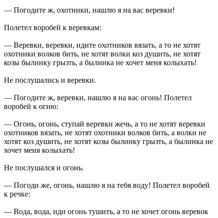
— Погодите ж, охотники, нашлю я на вас веревки!
Полетел воробей к веревкам:
— Веревки, веревки, идите охотников вязать, а то не хотят
охотники волков бить, не хотят волки коз душить, не хотят
козы былинку грызть, а былинка не хочет меня колыхать!
Не послушались и веревки.
— Погодите ж, веревки, нашлю я на вас огонь! Полетел
воробей к огню:
— Огонь, огонь, ступай веревки жечь, а то не хотят веревки
охотников вязать, не хотят охотники волков бить, а волки не
хотят коз душить, не хотят козы былинку грызть, а былинка не
хочет меня колыхать!
Не послушался и огонь.
— Погоди же, огонь, нашлю я на тебя воду! Полетел воробей
к речке:
— Вода, вода, иди огонь тушить, а то не хочет огонь веревок