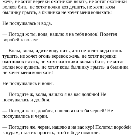
жечь, не хотят веревки охотников вязать, не хотят охотники
волков бить, не хотят волки коз душить, не хотят козы
былинку грызть, а былинка не хочет меня колыхать!
Не послушалась и вода.
— Погоди ж ты, вода, нашлю я на тебя волов! Полетел
воробей к волам:
— Волы, волы, идите воду пить, а то не хочет вода огонь
тушить, не хочет огонь веревок жечь, не хотят веревки
охотников вязать, не хотят охотники волков бить, не хотят
волки коз душить, не хотят козы былинку грызть, а былинка
не хочет меня колыхать!
Не послушались и волы.
— Погодите ж, волы, нашлю я на вас долбню! Не
послушалась и долбня.
— Погоди ж ты, долбня, нашлю я на тебя червей! Не
послушались и черви.
— Погодите же, черви, нашлю я на вас кур! Полетел воробей
к курам, стал их просить, чтоб в беде помогли.