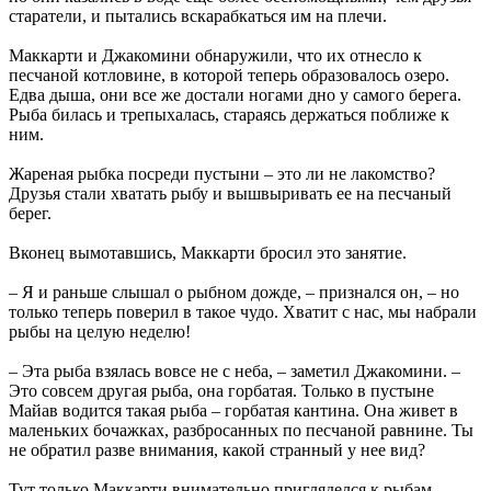
старатели, и пытались вскарабкаться им на плечи.
Маккарти и Джакомини обнаружили, что их отнесло к
песчаной котловине, в которой теперь образовалось озеро.
Едва дыша, они все же достали ногами дно у самого берега.
Рыба билась и трепыхалась, стараясь держаться поближе к
ним.
Жареная рыбка посреди пустыни – это ли не лакомство?
Друзья стали хватать рыбу и вышвыривать ее на песчаный
берег.
Вконец вымотавшись, Маккарти бросил это занятие.
– Я и раньше слышал о рыбном дожде, – признался он, – но
только теперь поверил в такое чудо. Хватит с нас, мы набрали
рыбы на целую неделю!
– Эта рыба взялась вовсе не с неба, – заметил Джакомини. –
Это совсем другая рыба, она горбатая. Только в пустыне
Майав водится такая рыба – горбатая кантина. Она живет в
маленьких бочажках, разбросанных по песчаной равнине. Ты
не обратил разве внимания, какой странный у нее вид?
Тут только Маккарти внимательно пригляделся к рыбам,