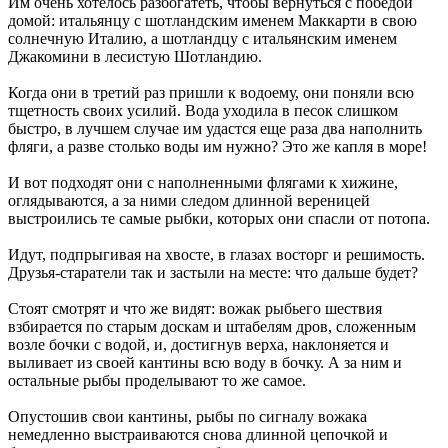
Им очень хотелось разбогатеть, чтобы вернуться с победой
домой: итальянцу с шотландским именем Маккарти в свою
солнечную Италию, а шотландцу с итальянским именем
Джакомини в лесистую Шотландию.
Когда они в третий раз пришли к водоему, они поняли всю
тщетность своих усилий. Вода уходила в песок слишком
быстро, в лучшем случае им удастся еще раза два наполнить
фляги, а разве столько воды им нужно? Это же капля в море!
И вот подходят они с наполненными флягами к хижине,
оглядываются, а за ними следом длинной вереницей
выстроились те самые рыбки, которых они спасли от потопа.
Идут, подпрыгивая на хвосте, в глазах восторг и решимость.
Друзья-старатели так и застыли на месте: что дальше будет?
Стоят смотрят и что же видят: вожак рыбьего шествия
взбирается по старым доскам и штабелям дров, сложенным
возле бочки с водой, и, достигнув верха, наклоняется и
выливает из своей кантины всю воду в бочку. А за ним и
остальные рыбы проделывают то же самое.
Опустошив свои кантины, рыбы по сигналу вожака
немедленно выстраиваются снова длинной цепочкой и