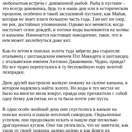
любопытная встреча с диковинной рыбой. Рыба в пустыне –
это всегда диковинка, будь то в наши дни или в историческом
прошлом, особенно в такой засушливой пустыне, как Майав,
которая не знает влаги большую часть года. Там нет ни озер,
ни рек, достойных упоминания. Однако все меняется, когда
наступает сезон дождей, и потоки воды выливаются на холмы
и каньоны. Начинается настоящее наводнение, такое, что в
нем может захлебнуться даже кит.
Как-то летом в поисках золота туда забрели два старателя:
итальянец с шотландским именем Пэт Маккарти и шотландец
с итальянским именем Антонио Джакомини. Чудно, правда?
Но все чудно перепуталось в ту беспокойную пору золотой
лихорадки.
Двое друзей выстроили жалкую хижину на склоне каньона, в
котором надеялись найти золото. Но воды в тех местах не
было на многие мили вокруг, правда они прихватили с собой
одну бочку для питья, но и та была почти уже пуста.
В один особо знойный день они спустились в каньон на
поиски золота и нашли неплохой самородок. Окрыленные
успехом, они продолжали искать и нашли еще несколько
драгоценных кусков. Они так увлеклись, что не заметили, как
ушли от своей хижины далеко-далеко и как фляги их