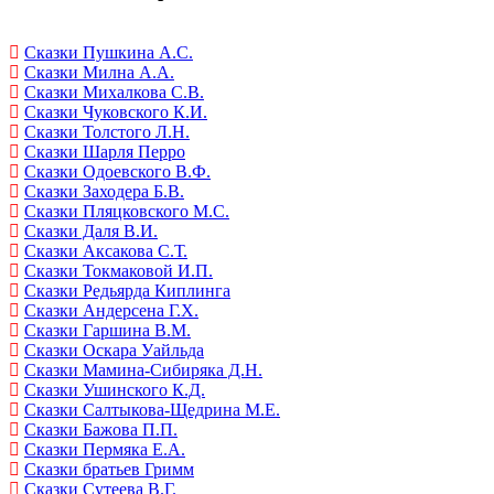
Сказки Пушкина А.С.
Сказки Милна А.А.
Сказки Михалкова С.В.
Сказки Чуковского К.И.
Сказки Толстого Л.Н.
Сказки Шарля Перро
Сказки Одоевского В.Ф.
Сказки Заходера Б.В.
Сказки Пляцковского М.С.
Сказки Даля В.И.
Сказки Аксакова С.Т.
Сказки Токмаковой И.П.
Сказки Редьярда Киплинга
Сказки Андерсена Г.Х.
Сказки Гаршина В.М.
Сказки Оскара Уайльда
Сказки Мамина-Сибиряка Д.Н.
Сказки Ушинского К.Д.
Сказки Салтыкова-Щедрина М.Е.
Сказки Бажова П.П.
Сказки Пермяка Е.А.
Сказки братьев Гримм
Сказки Сутеева В.Г.