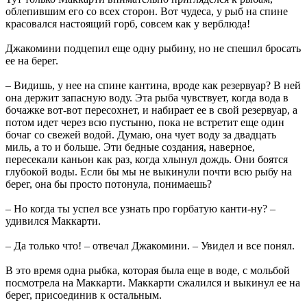
облепившим его со всех сторон. Вот чудеса, у рыб на спине
красовался настоящий горб, совсем как у верблюда!
Джакомини подцепил еще одну рыбину, но не спешил бросать
ее на берег.
– Видишь, у нее на спине кантина, вроде как резервуар? В ней
она держит запасную воду. Эта рыба чувствует, когда вода в
бочажке вот-вот пересохнет, и набирает ее в свой резервуар, а
потом идет через всю пустыню, пока не встретит еще один
бочаг со свежей водой. Думаю, она чует воду за двадцать
миль, а то и больше. Эти бедные создания, наверное,
пересекали каньон как раз, когда хлынул дождь. Они боятся
глубокой воды. Если бы мы не выкинули почти всю рыбу на
берег, она бы просто потонула, понимаешь?
– Но когда ты успел все узнать про горбатую канти-ну? –
удивился Маккарти.
– Да только что! – отвечал Джакомини. – Увидел и все понял.
В это время одна рыбка, которая была еще в воде, с мольбой
посмотрела на Маккарти. Маккарти сжалился и выкинул ее на
берег, присоединив к остальным.