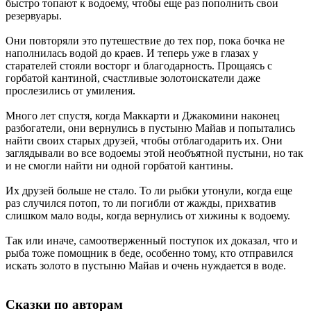
быстро топают к водоему, чтобы еще раз пополнить свои
резервуары.
Они повторяли это путешествие до тех пор, пока бочка не
наполнилась водой до краев. И теперь уже в глазах у
старателей стояли восторг и благодарность. Прощаясь с
горбатой кантиной, счастливые золотоискатели даже
прослезились от умиления.
Много лет спустя, когда Маккарти и Джакомини наконец
разбогатели, они вернулись в пустыню Майав и попытались
найти своих старых друзей, чтобы отблагодарить их. Они
заглядывали во все водоемы этой необъятной пустыни, но так
и не смогли найти ни одной горбатой кантины.
Их друзей больше не стало. То ли рыбки утонули, когда еще
раз случился потоп, то ли погибли от жажды, прихватив
слишком мало воды, когда вернулись от хижины к водоему.
Так или иначе, самоотверженный поступок их доказал, что и
рыба тоже помощник в беде, особенно тому, кто отправился
искать золото в пустыню Майав и очень нуждается в воде.
Сказки по авторам