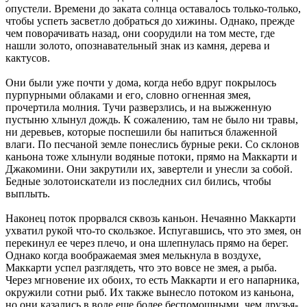
опустели. Времени до заката солнца оставалось только-только,
чтобы успеть засветло добраться до хижины. Однако, прежде
чем поворачивать назад, они соорудили на том месте, где
нашли золото, опознавательный знак из камня, дерева и
кактусов.
Они были уже почти у дома, когда небо вдруг покрылось
пурпурными облаками и его, словно огненная змея,
прочертила молния. Тучи разверзлись, и на выжженную
пустыню хлынул дождь. К сожалению, там не было ни травы,
ни деревьев, которые поспешили бы напиться блаженной
влаги. По песчаной земле понеслись бурные реки. Со склонов
каньона тоже хлынули водяные потоки, прямо на Маккарти и
Джакомини. Они закрутили их, завертели и унесли за собой.
Бедные золотоискатели из последних сил бились, чтобы
выплыть.
Наконец поток прорвался сквозь каньон. Нечаянно Маккарти
ухватил рукой что-то скользкое. Испугавшись, что это змея, он
перекинул ее через плечо, и она шлепнулась прямо на берег.
Однако когда воображаемая змея мелькнула в воздухе,
Маккарти успел разглядеть, что это вовсе не змея, а рыба.
Через мгновение их обоих, то есть Маккарти и его напарника,
окружили сотни рыб. Их также вынесло потоком из каньона,
но они казались в воде еще более беспомощными, чем друзья-