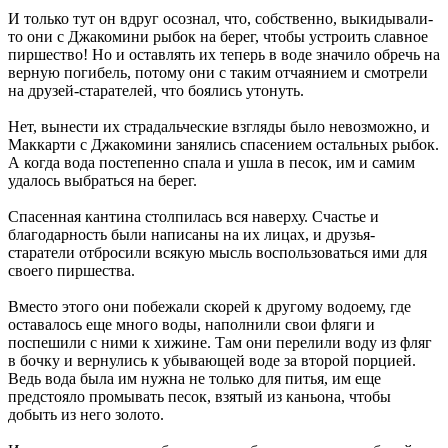
И только тут он вдруг осознал, что, собственно, выкидывали-
то они с Джакомини рыбок на берег, чтобы устроить славное
пиршество! Но и оставлять их теперь в воде значило обречь на
верную погибель, потому они с таким отчаянием и смотрели
на друзей-старателей, что боялись утонуть.
Нет, вынести их страдальческие взгляды было невозможно, и
Маккарти с Джакомини занялись спасением остальных рыбок.
А когда вода постепенно спала и ушла в песок, им и самим
удалось выбраться на берег.
Спасенная кантина столпилась вся наверху. Счастье и
благодарность были написаны на их лицах, и друзья-
старатели отбросили всякую мысль воспользоваться ими для
своего пиршества.
Вместо этого они побежали скорей к другому водоему, где
оставалось еще много воды, наполнили свои фляги и
поспешили с ними к хижине. Там они перелили воду из фляг
в бочку и вернулись к убывающей воде за второй порцией.
Ведь вода была им нужна не только для питья, им еще
предстояло промывать песок, взятый из каньона, чтобы
добыть из него золото.