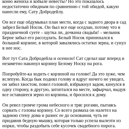
коню жениха и кобыле невесты? Но это показалось
недостаточно обидным по сравнению с той обидой, какую
нанесли ему, Сату Добродейлу.
Он все еще обдумывал план мести, когда с заднего двора в сад
забрел Белый Носок. Он был все еще оседлан, потому что в
праздничной суете – шутка ли, дочкина свадьба! – мельник
Берне забыл его расседлать. Белый Носок принюхался к
большой корзине, в которой завалялись остатки зерна, и сунул
в нее нос.
Вот тут Сата Добродейла и осенило! Сат сделал шаг вперед и
незаметно накинул корзину Белому Носку на рога.
Попробуйте-ка ходить с корзиной на голове! Да это хуже, чем
вслепую. Когда бык поднял голову и вдруг ничего не увидел,
он забил хвостом, повел головой, взбрыкнул задом, кинулся в
одну сторону, в другую, затоптался на месте, зафырчал, выдув
все оставшееся зерно из корзины, и бросился к дому.
Он ревел громче грома небесного и тряс рогами, пытаясь
сорвать с головы корзину. Со всего размаха он налетел на
заднюю стену дома и разнес ее до основания, чуть не
придавив бедную мышку, которая только успела вылезти из
норки, чтобы раздобыть себе кусочек свадебного пирога.