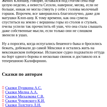
Жених Клопшоу, говорят, оставался под стогом сена еще
целую неделю, а невеста Сесили, наверное, месяц, если не
больше, никак не могла стянуть у себя с головы молочный
горшок. Впрочем, все завершилось благополучно, даже для
матушки Клоп-шоу. К тому времени, как она сумела
спуститься на землю с вершины горы из столов и стульев,
пчелы успели так прочистить ей уши, что она стала слышать
даже собственные мысли, если только они не слишком
звенели в ушах.
Ну а поросята, когда испугались бешеного быка и бросились
бежать, добежали до самой Мексики и остались жить на
мексиканском побережье. Испанское судно подхватило оттуда
на борт одного борова и несколько свинок и доставило их в
теперешнюю Калифорнию.
Сказки по авторам
Сказки Пушкина А.С.
Сказки Милна А.А.
Сказки Михалкова С.В.
Сказки Чуковского К.И.
Сказки Толстого Л.Н.