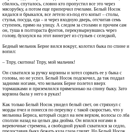
сбилось, спуталось, словно кто пропустил все это через
мясорубку, а потом еще приперчил пчелами. Белый Носок
кидался и брыкался, все летело из-под его копыт – столы,
стулья, посуда, еда – и через входную дверь, отсчитав семь
ступенек, прямо на улицу. А следом за столами и прочим сам
он, туша в полтораста фунтов, перекувырнувшись через
голову, бухнулся на этот винегрет из стульев с селедкой,
Бедный мельник Берне вился вокруг, колотил быка по спине и
вопил:
– Тпру, скотина! Тпру, мой мальчик!
Он схватился за ручку корзины и хотел сорвать ее у быка с
головы, но не успел. Белый Носок подскочил, да так поддал
задними ногами, что мельник Берне полетел вверх
тормашками и приземлился прямехонько на спину быку. Зато
корзина была у него в руках!
Как только Белый Носок увидел белый свет, он стряхнул с
морды пчел и понесся по переулку с такой скоростью, что у
мельника Бернса, который сидел на нем верхом, волосы со лба
сползли назад на целых два дюйма. Он впился ногами в
веревочные стремена, а свободной рукой схватился за седло,
предоставив быку бежать куда глаза глядят. Но Белый Носок