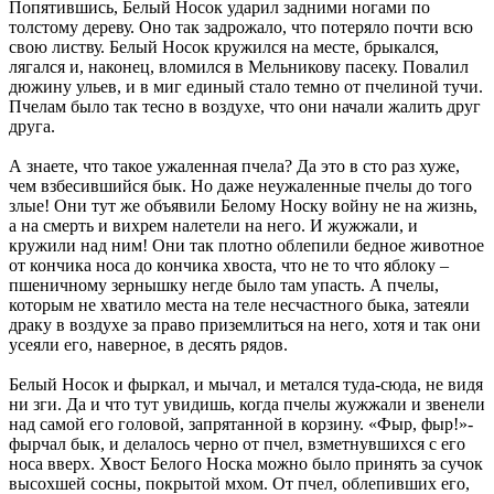
Попятившись, Белый Носок ударил задними ногами по
толстому дереву. Оно так задрожало, что потеряло почти всю
свою листву. Белый Носок кружился на месте, брыкался,
лягался и, наконец, вломился в Мельникову пасеку. Повалил
дюжину ульев, и в миг единый стало темно от пчелиной тучи.
Пчелам было так тесно в воздухе, что они начали жалить друг
друга.
А знаете, что такое ужаленная пчела? Да это в сто раз хуже,
чем взбесившийся бык. Но даже неужаленные пчелы до того
злые! Они тут же объявили Белому Носку войну не на жизнь,
а на смерть и вихрем налетели на него. И жужжали, и
кружили над ним! Они так плотно облепили бедное животное
от кончика носа до кончика хвоста, что не то что яблоку –
пшеничному зернышку негде было там упасть. А пчелы,
которым не хватило места на теле несчастного быка, затеяли
драку в воздухе за право приземлиться на него, хотя и так они
усеяли его, наверное, в десять рядов.
Белый Носок и фыркал, и мычал, и метался туда-сюда, не видя
ни зги. Да и что тут увидишь, когда пчелы жужжали и звенели
над самой его головой, запрятанной в корзину. «Фыр, фыр!»-
фырчал бык, и делалось черно от пчел, взметнувшихся с его
носа вверх. Хвост Белого Носка можно было принять за сучок
высохшей сосны, покрытой мхом. От пчел, облепивших его,