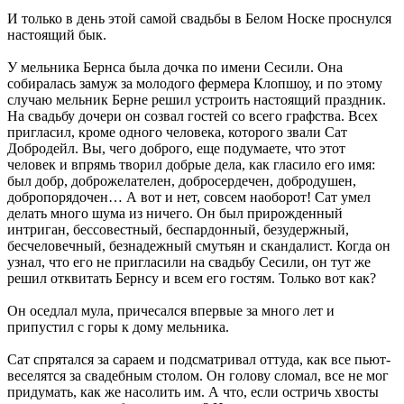
И только в день этой самой свадьбы в Белом Носке проснулся
настоящий бык.
У мельника Бернса была дочка по имени Сесили. Она
собиралась замуж за молодого фермера Клопшоу, и по этому
случаю мельник Берне решил устроить настоящий праздник.
На свадьбу дочери он созвал гостей со всего графства. Всех
пригласил, кроме одного человека, которого звали Сат
Добродейл. Вы, чего доброго, еще подумаете, что этот
человек и впрямь творил добрые дела, как гласило его имя:
был добр, доброжелателен, добросердечен, добродушен,
добропорядочен… А вот и нет, совсем наоборот! Сат умел
делать много шума из ничего. Он был прирожденный
интриган, бессовестный, беспардонный, безудержный,
бесчеловечный, безнадежный смутьян и скандалист. Когда он
узнал, что его не пригласили на свадьбу Сесили, он тут же
решил отквитать Бернсу и всем его гостям. Только вот как?
Он оседлал мула, причесался впервые за много лет и
припустил с горы к дому мельника.
Сат спрятался за сараем и подсматривал оттуда, как все пьют-
веселятся за свадебным столом. Он голову сломал, все не мог
придумать, как же насолить им. А что, если остричь хвосты