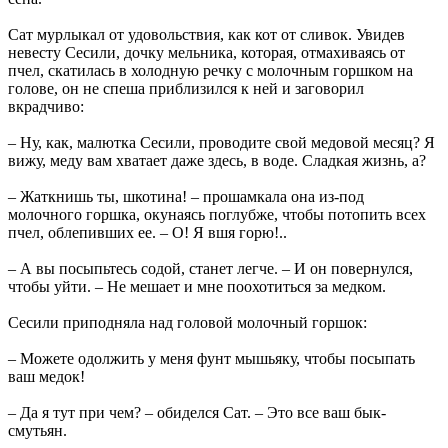
Сат мурлыкал от удовольствия, как кот от сливок. Увидев
невесту Сесили, дочку мельника, которая, отмахиваясь от
пчел, скатилась в холодную речку с молочным горшком на
голове, он не спеша приблизился к ней и заговорил
вкрадчиво:
– Ну, как, малютка Сесили, проводите свой медовой месяц? Я
вижу, меду вам хватает даже здесь, в воде. Сладкая жизнь, а?
– Жаткнишь ты, шкотина! – прошамкала она из-под
молочного горшка, окунаясь поглубже, чтобы потопить всех
пчел, облепивших ее. – О! Я вшя горю!..
– А вы посыпьтесь содой, станет легче. – И он повернулся,
чтобы уйти. – Не мешает и мне поохотиться за медком.
Сесили приподняла над головой молочный горшок:
– Можете одолжить у меня фунт мышьяку, чтобы посыпать
ваш медок!
– Да я тут при чем? – обиделся Сат. – Это все ваш бык-
смутьян.