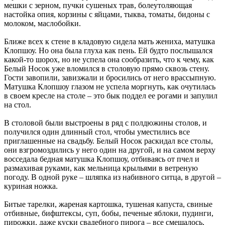
мешки с зерном, пучки сушеных трав, болеутоляющая
настойка опия, корзины с яйцами, тыква, томаты, бидоны с
молоком, маслобойки.
Ближе всех к стене в кладовую сидела мать жениха, матушка
Клопшоу. Но она была глуха как пень. Ей будто послышался
какой-то шорох, но не успела она сообразить, что к чему, как
Белый Носок уже вломился в столовую прямо сквозь стену.
Гости завопили, завизжали и бросились от него врассыпную.
Матушка Клопшоу глазом не успела моргнуть, как очутилась
в своем кресле на столе – это бык поддел ее рогами и запулил
на стол.
В столовой были выстроены в ряд с полдюжины столов, и
получился один длинный стол, чтобы уместились все
приглашенные на свадьбу. Белый Носок раскидал все столы,
они взгромоздились у него один на другой, и на самом верху
восседала бедная матушка Клопшоу, отбиваясь от пчел и
размахивая руками, как мельница крыльями в ветреную
погоду. В одной руке – шляпка из набивного ситца, в другой –
куриная ножка.
Битые тарелки, жареная картошка, тушеная капуста, свиные
отбивные, бифштексы, суп, бобы, печеные яблоки, пудинги,
пирожки, даже куски свадебного пирога – все смешалось,