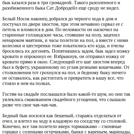
бык казался раза в три громадной. Такого разозленного и
разобиженного быка Сат Добродейл еще сроду не видел.
Белый Носок наконец добрался до черного хода в дом и
постучал по двери хвостом, при этом нечаянно сорвал ее с
петель и вломился в дом. По неловкости он наскочил на
старинные голландские часы, стоявшие на полу, зацепил
ненароком маятник, и часы полетели на пол, а вместе с ними
колесики и шестеренки тоже покатились кто куда, и пчелы
бросились их догонять. Попятившись задом, бык задел ножку
кровати и опрокинул ее. Взбрыкнув, он отправил ножку от
кровати прямо в окно. Следующий его шаг хвостом вперед
был к буфету, украшенному по углам резными кошечками. От
столкновения тот грохнулся на пол, и бедному быку ничего
не оставалось, как растоптать и превратить в кашу все, что
стояло в нем на полках.
Гостям на свадьбе послышался было какой-то шум, но они так
увлеклись смакованием свадебного угощения, что слышали
разве что свое чав-чав-чав.
Бедный бык носился как бешеный, стараясь отделаться от
пчел, и влетел на ходу в кладовую по соседству со столовой.
Конечно, все там полетело вверх тормашками – глиняные
горшки с солеными огурчиками, банки с вареньем, маринады,