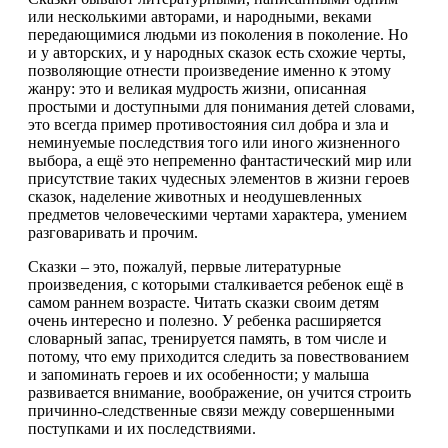
или несколькими авторами, и народными, веками
передающимися людьми из поколения в поколение. Но
и у авторских, и у народных сказок есть схожие черты,
позволяющие отнести произведение именно к этому
жанру: это и великая мудрость жизни, описанная
простыми и доступными для понимания детей словами,
это всегда пример противостояния сил добра и зла и
неминуемые последствия того или иного жизненного
выбора, а ещё это непременно фантастический мир или
присутствие таких чудесных элементов в жизни героев
сказок, наделение животных и неодушевленных
предметов человеческими чертами характера, умением
разговаривать и прочим.
Сказки – это, пожалуй, первые литературные
произведения, с которыми сталкивается ребенок ещё в
самом раннем возрасте. Читать сказки своим детям
очень интересно и полезно. У ребенка расширяется
словарный запас, тренируется память, в том числе и
потому, что ему приходится следить за повествованием
и запоминать героев и их особенности; у малыша
развивается внимание, воображение, он учится строить
причинно-следственные связи между совершенными
поступками и их последствиями.