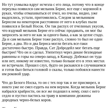
Но тут ухмылка вдруг исчезла с его лица, потому что в конце
переулка появился сам мельник Берне, все еще с корзиной в
руках, чтобы отмахиваться от пчел, но пчелы, видно, уже
выдохлись, устали, притомились. Следом за мельником
Бернсом на некотором расстоянии от него в клубах пыли
появился и Белый Носок. Он так распух от пчелиных укусов,
что вздумай мельник Берне его сейчас продавать, он мог бы
запросить за него не как за одного быка, а как за целое стадо.
Да и сам мельник Берне тоже распух, словно то был не один
Берне, а два. Но и два Бернса могли бегать все-таки
достаточно быстро. Правда, Сат Добродейл мог бегать еще
быстрее! Что он и сделал. Улепетнул через дикие безлюдные
равнины и горы на северо-запад, в Канаду. Добежал он туда
или нет, никому не известно, только больше его в этих местах
не встречали. Прошел слух, будто он раскаялся в случившемся
и готов был биться головой о скалы, только побоялся нанести
им роковой удар.
Что до Белого Носка, то он с тех пор так и не присмирел, и
никто уже не смел ездить на нем верхом. Когда мельник Берне
набрался храбрости, он все же подошел к нему, снял с него
седло и пустил пастись на траву в компании дюжины
дородных черно-белых коров.