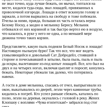
не знал точно, куда лучше бежать, он мычал, топтался на
месте, кидался туда-сюда, звал лошадей, привязанных к
проволочной изгороди. Лошади в ответ вскинули голову и
заржали, а потом вырвались на свободу и тоже побежали.
Пчелы-за ними, правда, большая их часть осталась верна
Белому Носку, а заодно и мельнику Бернсу. Мельник
отбивался от них корзиной и так быстро вертел ею в воздухе,
что казалось, в руке у него не одна, а по меньшей мере
дюжина точно таких корзин.
Представляете, какую пыль подняли Белый Носок и лошади!
Настоящую пыльную бурю! Так что все, что мог видеть
ухмыляющийся и довольный Сат Добродейл, стоявший в
стороне и почесывавший в затылке, была пыль, пыль и пыль
да искры, вылетавшие из-под копыт лошадей. Все, кто был на
двух и на четырех ногах, включая цыплят и поросят, кинулись
бежать. Некоторые убежали так далеко, что потерялись
навеки.
А гости в доме мельника, спасаясь от пчел, выпрыгивали из
окон, выкатывались из дверей, лезли через каминные трубы,
кидались в погреб. Кто успел раньше сбежать, катались по
полю, лезли на деревья, окунались с головой в реку. Жених
Клопшоу с воплями «Чума египетская!» забрался под стог
сена.