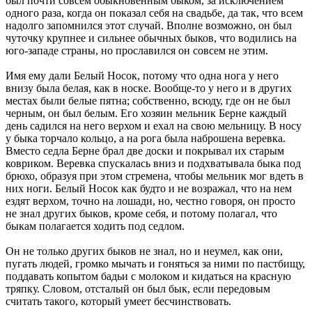
был почти совсем обыкновенным быком, за исключением
одного раза, когда он показал себя на свадьбе, да так, что всем
надолго запомнился этот случай. Вполне возможно, он был
чуточку крупнее и сильнее обычных быков, что водились на
юго-западе страны, но прославился он совсем не этим.
Имя ему дали Белый Носок, потому что одна нога у него
внизу была белая, как в носке. Вообще-то у него и в других
местах были белые пятна; собственно, всюду, где он не был
черным, он был белым. Его хозяин мельник Берне каждый
день садился на него верхом и ехал на свою мельницу. В носу
у быка торчало кольцо, а на рога была наброшена веревка.
Вместо седла Берне брал две доски и покрывал их старым
ковриком. Веревка спускалась вниз и подхватывала быка под
брюхо, образуя при этом стремена, чтобы мельник мог вдеть в
них ноги. Белый Носок как будто и не возражал, что на нем
ездят верхом, точно на лошади, но, честно говоря, он просто
не знал других быков, кроме себя, и потому полагал, что
быкам полагается ходить под седлом.
Он не только других быков не знал, но и неумел, как они,
пугать людей, громко мычать и гоняться за ними по пастбищу,
поддавать копытом бадьи с молоком и кидаться на красную
тряпку. Словом, отсталый он был бык, если передовым
считать такого, который умеет бесчинствовать.