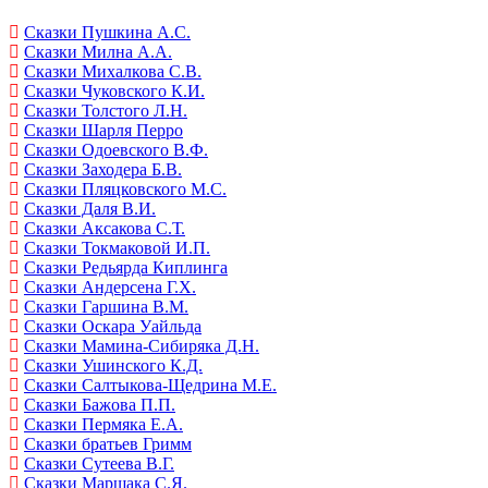
Сказки Пушкина А.С.
Сказки Милна А.А.
Сказки Михалкова С.В.
Сказки Чуковского К.И.
Сказки Толстого Л.Н.
Сказки Шарля Перро
Сказки Одоевского В.Ф.
Сказки Заходера Б.В.
Сказки Пляцковского М.С.
Сказки Даля В.И.
Сказки Аксакова С.Т.
Сказки Токмаковой И.П.
Сказки Редьярда Киплинга
Сказки Андерсена Г.Х.
Сказки Гаршина В.М.
Сказки Оскара Уайльда
Сказки Мамина-Сибиряка Д.Н.
Сказки Ушинского К.Д.
Сказки Салтыкова-Щедрина М.Е.
Сказки Бажова П.П.
Сказки Пермяка Е.А.
Сказки братьев Гримм
Сказки Сутеева В.Г.
Сказки Маршака С.Я.