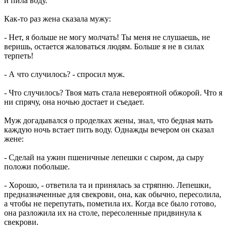
и пила воду.
Как-то раз жена сказала мужу:
- Нет, я больше не могу молчать! Ты меня не слушаешь, не
веришь, остается жаловаться людям. Больше я не в силах
терпеть!
- А что случилось? - спросил муж.
- Что случилось? Твоя мать стала невероятной обжорой. Что я
ни спрячу, она ночью достает и съедает.
Муж догадывался о проделках жены, знал, что бедная мать
каждую ночь встает пить воду. Однажды вечером он сказал
жене:
- Сделай на ужин пшеничные лепешки с сыром, да сыру
положи побольше.
- Хорошо, - ответила та и принялась за стряпню. Лепешки,
предназначенные для свекрови, она, как обычно, пересолила,
а чтобы не перепутать, пометила их. Когда все было готово,
она разложила их на столе, пересоленные придвинула к
свекрови.