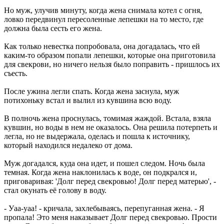
Но муж, улучив минуту, когда жена снимала котел с огня,
ловко передвинул пересоленные лепешки на то место, где
должна была сесть его жена.
Как только невестка попробовала, она догадалась, что ей
каким-то образом попали лепешки, которые она приготовила
для свекрови, но ничего нельзя было поправить - пришлось их
съесть.
После ужина легли спать. Когда жена заснула, муж
потихоньку встал и вылил из кувшина всю воду.
В полночь жена проснулась, томимая жаждой. Встала, взяла
кувшин, но воды в нем не оказалось. Она решила потерпеть и
легла, но не выдержала, оделась и пошла к источнику,
который находился недалеко от дома.
Муж догадался, куда она идет, и пошел следом. Ночь была
темная. Когда жена наклонилась к воде, он подкрался и,
приговаривая: 'Долг перед свекровью! Долг перед матерью', -
стал окунать её голову в воду.
- Уаа-уаа! - кричала, захлебываясь, перепуганная жена. - Я
пропала! Это меня наказывает Долг перед свекровью. Прости