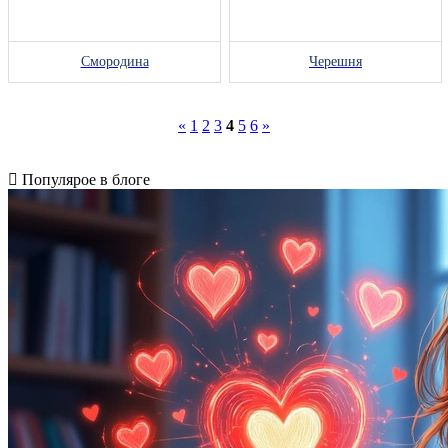
Смородина
Черешня
«
1
2
3
4
5
6
»
Популярое в блоге