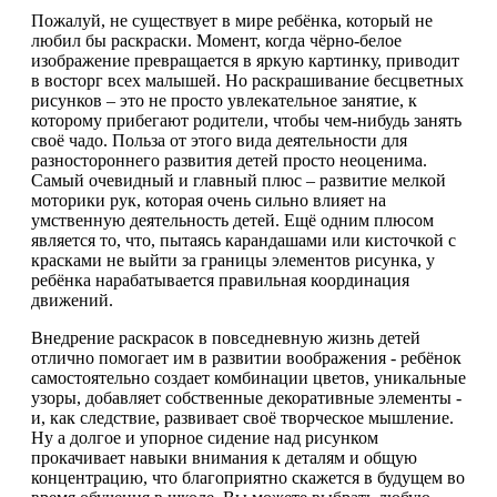
Пожалуй, не существует в мире ребёнка, который не
любил бы раскраски. Момент, когда чёрно-белое
изображение превращается в яркую картинку, приводит
в восторг всех малышей. Но раскрашивание бесцветных
рисунков – это не просто увлекательное занятие, к
которому прибегают родители, чтобы чем-нибудь занять
своё чадо. Польза от этого вида деятельности для
разностороннего развития детей просто неоценима.
Самый очевидный и главный плюс – развитие мелкой
моторики рук, которая очень сильно влияет на
умственную деятельность детей. Ещё одним плюсом
является то, что, пытаясь карандашами или кисточкой с
красками не выйти за границы элементов рисунка, у
ребёнка нарабатывается правильная координация
движений.
Внедрение раскрасок в повседневную жизнь детей
отлично помогает им в развитии воображения - ребёнок
самостоятельно создает комбинации цветов, уникальные
узоры, добавляет собственные декоративные элементы -
и, как следствие, развивает своё творческое мышление.
Ну а долгое и упорное сидение над рисунком
прокачивает навыки внимания к деталям и общую
концентрацию, что благоприятно скажется в будущем во