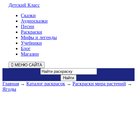
Детский Класс
Сказки
Аудиосказки
Песни
Раскраски
Мифы и легенды
Учебники
Блог
Магазин
МЕНЮ САЙТА
Главная
→
Каталог раскрасок
→
Раскраски мира растений
→
Ягоды