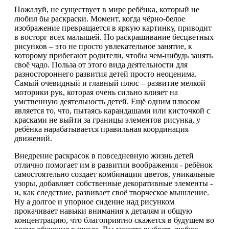
Пожалуй, не существует в мире ребёнка, который не
любил бы раскраски. Момент, когда чёрно-белое
изображение превращается в яркую картинку, приводит
в восторг всех малышей. Но раскрашивание бесцветных
рисунков – это не просто увлекательное занятие, к
которому прибегают родители, чтобы чем-нибудь занять
своё чадо. Польза от этого вида деятельности для
разностороннего развития детей просто неоценима.
Самый очевидный и главный плюс – развитие мелкой
моторики рук, которая очень сильно влияет на
умственную деятельность детей. Ещё одним плюсом
является то, что, пытаясь карандашами или кисточкой с
красками не выйти за границы элементов рисунка, у
ребёнка нарабатывается правильная координация
движений.
Внедрение раскрасок в повседневную жизнь детей
отлично помогает им в развитии воображения - ребёнок
самостоятельно создает комбинации цветов, уникальные
узоры, добавляет собственные декоративные элементы -
и, как следствие, развивает своё творческое мышление.
Ну а долгое и упорное сидение над рисунком
прокачивает навыки внимания к деталям и общую
концентрацию, что благоприятно скажется в будущем во