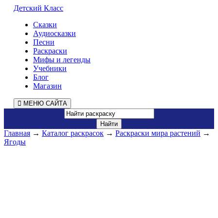
Детский Класс
Сказки
Аудиосказки
Песни
Раскраски
Мифы и легенды
Учебники
Блог
Магазин
МЕНЮ САЙТА
Главная
→
Каталог раскрасок
→
Раскраски мира растений
→
Ягоды