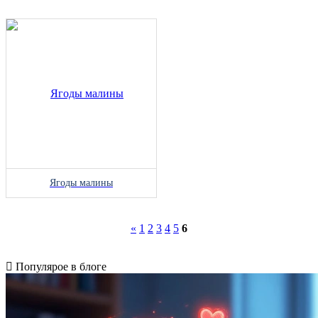
Ягоды малины
«
1
2
3
4
5
6
Популярое в блоге