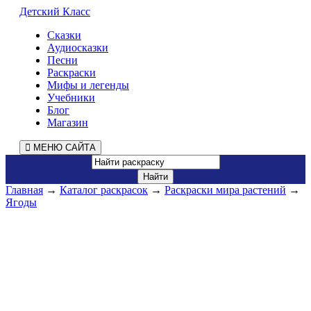
Детский Класс
Сказки
Аудиосказки
Песни
Раскраски
Мифы и легенды
Учебники
Блог
Магазин
МЕНЮ САЙТА
Главная
→
Каталог раскрасок
→
Раскраски мира растений
→
Ягоды