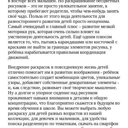
в восторг всех малышей. Но раскрашивание бесцветных
рисунков – это не просто увлекательное занятие, к
которому прибегают родители, чтобы чем-нибудь занять
своё чадо. Польза от этого вида деятельности для
разностороннего развития детей просто неоценима.
Самый очевидный и главный плюс – развитие мелкой
моторики рук, которая очень сильно влияет на
умственную деятельность детей. Ещё одним плюсом
является то, что, пытаясь карандашами или кисточкой с
красками не выйти за границы элементов рисунка, у
ребёнка нарабатывается правильная координация
движений.
Внедрение раскрасок в повседневную жизнь детей
отлично помогает им в развитии воображения - ребёнок
самостоятельно создает комбинации цветов, уникальные
узоры, добавляет собственные декоративные элементы -
и, как следствие, развивает своё творческое мышление.
Ну а долгое и упорное сидение над рисунком
прокачивает навыки внимания к деталям и общую
концентрацию, что благоприятно скажется в будущем во
время обучения в школе. Вы можете выбрать любую
раскраску для детей разных возрастов из нашей
коллекции, для девочек и мальчиков, для удобства
поиска разделенную по тематикам, скачать на смартфон