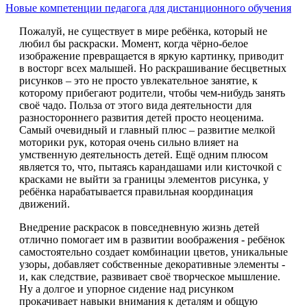
Новые компетенции педагога для дистанционного обучения
Пожалуй, не существует в мире ребёнка, который не
любил бы раскраски. Момент, когда чёрно-белое
изображение превращается в яркую картинку, приводит
в восторг всех малышей. Но раскрашивание бесцветных
рисунков – это не просто увлекательное занятие, к
которому прибегают родители, чтобы чем-нибудь занять
своё чадо. Польза от этого вида деятельности для
разностороннего развития детей просто неоценима.
Самый очевидный и главный плюс – развитие мелкой
моторики рук, которая очень сильно влияет на
умственную деятельность детей. Ещё одним плюсом
является то, что, пытаясь карандашами или кисточкой с
красками не выйти за границы элементов рисунка, у
ребёнка нарабатывается правильная координация
движений.
Внедрение раскрасок в повседневную жизнь детей
отлично помогает им в развитии воображения - ребёнок
самостоятельно создает комбинации цветов, уникальные
узоры, добавляет собственные декоративные элементы -
и, как следствие, развивает своё творческое мышление.
Ну а долгое и упорное сидение над рисунком
прокачивает навыки внимания к деталям и общую