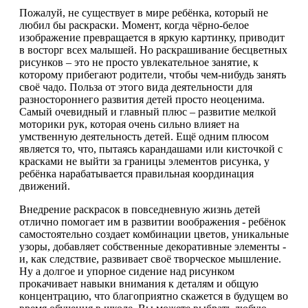
Пожалуй, не существует в мире ребёнка, который не
любил бы раскраски. Момент, когда чёрно-белое
изображение превращается в яркую картинку, приводит
в восторг всех малышей. Но раскрашивание бесцветных
рисунков – это не просто увлекательное занятие, к
которому прибегают родители, чтобы чем-нибудь занять
своё чадо. Польза от этого вида деятельности для
разностороннего развития детей просто неоценима.
Самый очевидный и главный плюс – развитие мелкой
моторики рук, которая очень сильно влияет на
умственную деятельность детей. Ещё одним плюсом
является то, что, пытаясь карандашами или кисточкой с
красками не выйти за границы элементов рисунка, у
ребёнка нарабатывается правильная координация
движений.
Внедрение раскрасок в повседневную жизнь детей
отлично помогает им в развитии воображения - ребёнок
самостоятельно создает комбинации цветов, уникальные
узоры, добавляет собственные декоративные элементы -
и, как следствие, развивает своё творческое мышление.
Ну а долгое и упорное сидение над рисунком
прокачивает навыки внимания к деталям и общую
концентрацию, что благоприятно скажется в будущем во