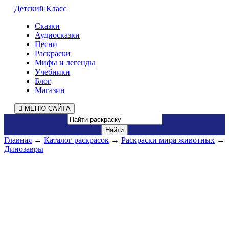
Детский Класс
Сказки
Аудиосказки
Песни
Раскраски
Мифы и легенды
Учебники
Блог
Магазин
МЕНЮ САЙТА
Главная
→
Каталог раскрасок
→
Раскраски мира животных
→
Динозавры