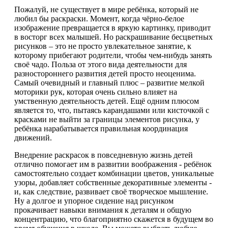
Пожалуй, не существует в мире ребёнка, который не
любил бы раскраски. Момент, когда чёрно-белое
изображение превращается в яркую картинку, приводит
в восторг всех малышей. Но раскрашивание бесцветных
рисунков – это не просто увлекательное занятие, к
которому прибегают родители, чтобы чем-нибудь занять
своё чадо. Польза от этого вида деятельности для
разностороннего развития детей просто неоценима.
Самый очевидный и главный плюс – развитие мелкой
моторики рук, которая очень сильно влияет на
умственную деятельность детей. Ещё одним плюсом
является то, что, пытаясь карандашами или кисточкой с
красками не выйти за границы элементов рисунка, у
ребёнка нарабатывается правильная координация
движений.
Внедрение раскрасок в повседневную жизнь детей
отлично помогает им в развитии воображения - ребёнок
самостоятельно создает комбинации цветов, уникальные
узоры, добавляет собственные декоративные элементы -
и, как следствие, развивает своё творческое мышление.
Ну а долгое и упорное сидение над рисунком
прокачивает навыки внимания к деталям и общую
концентрацию, что благоприятно скажется в будущем во