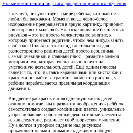
Новые компетенции педагога для дистанционного обучения
Пожалуй, не существует в мире ребёнка, который не
любил бы раскраски. Момент, когда чёрно-белое
изображение превращается в яркую картинку, приводит
в восторг всех малышей. Но раскрашивание бесцветных
рисунков – это не просто увлекательное занятие, к
которому прибегают родители, чтобы чем-нибудь занять
своё чадо. Польза от этого вида деятельности для
разностороннего развития детей просто неоценима.
Самый очевидный и главный плюс – развитие мелкой
моторики рук, которая очень сильно влияет на
умственную деятельность детей. Ещё одним плюсом
является то, что, пытаясь карандашами или кисточкой с
красками не выйти за границы элементов рисунка, у
ребёнка нарабатывается правильная координация
движений.
Внедрение раскрасок в повседневную жизнь детей
отлично помогает им в развитии воображения - ребёнок
самостоятельно создает комбинации цветов, уникальные
узоры, добавляет собственные декоративные элементы -
и, как следствие, развивает своё творческое мышление.
Ну а долгое и упорное сидение над рисунком
прокачивает навыки внимания к деталям и общую