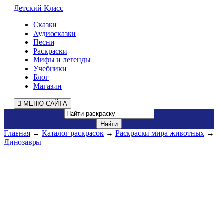
Детский Класс
Сказки
Аудиосказки
Песни
Раскраски
Мифы и легенды
Учебники
Блог
Магазин
МЕНЮ САЙТА
Главная
→
Каталог раскрасок
→
Раскраски мира животных
→
Динозавры