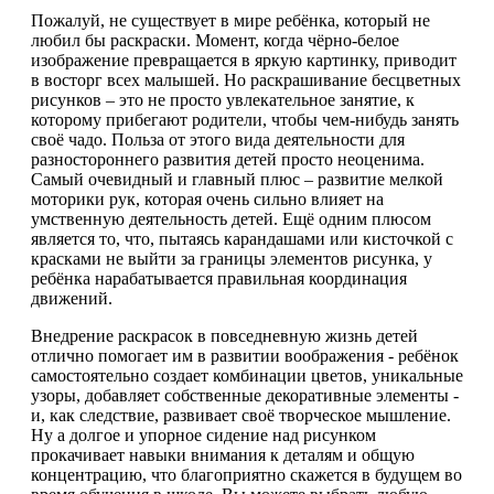
Пожалуй, не существует в мире ребёнка, который не
любил бы раскраски. Момент, когда чёрно-белое
изображение превращается в яркую картинку, приводит
в восторг всех малышей. Но раскрашивание бесцветных
рисунков – это не просто увлекательное занятие, к
которому прибегают родители, чтобы чем-нибудь занять
своё чадо. Польза от этого вида деятельности для
разностороннего развития детей просто неоценима.
Самый очевидный и главный плюс – развитие мелкой
моторики рук, которая очень сильно влияет на
умственную деятельность детей. Ещё одним плюсом
является то, что, пытаясь карандашами или кисточкой с
красками не выйти за границы элементов рисунка, у
ребёнка нарабатывается правильная координация
движений.
Внедрение раскрасок в повседневную жизнь детей
отлично помогает им в развитии воображения - ребёнок
самостоятельно создает комбинации цветов, уникальные
узоры, добавляет собственные декоративные элементы -
и, как следствие, развивает своё творческое мышление.
Ну а долгое и упорное сидение над рисунком
прокачивает навыки внимания к деталям и общую
концентрацию, что благоприятно скажется в будущем во