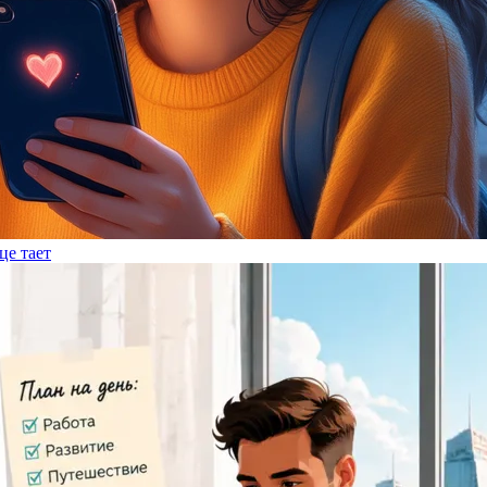
це тает