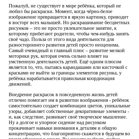
Пожалуй, не существует в мире ребёнка, который не
любил бы раскраски. Момент, когда чёрно-белое
изображение превращается в яркую картинку, приводит
в восторг всех малышей. Но раскрашивание бесцветных
рисунков – это не просто увлекательное занятие, к
которому прибегают родители, чтобы чем-нибудь занять
своё чадо. Польза от этого вида деятельности для
разностороннего развития детей просто неоценима.
Самый очевидный и главный плюс – развитие мелкой
моторики рук, которая очень сильно влияет на
умственную деятельность детей. Ещё одним плюсом
является то, что, пытаясь карандашами или кисточкой с
красками не выйти за границы элементов рисунка, у
ребёнка нарабатывается правильная координация
движений.
Внедрение раскрасок в повседневную жизнь детей
отлично помогает им в развитии воображения - ребёнок
самостоятельно создает комбинации цветов, уникальные
узоры, добавляет собственные декоративные элементы -
и, как следствие, развивает своё творческое мышление.
Ну а долгое и упорное сидение над рисунком
прокачивает навыки внимания к деталям и общую
концентрацию, что благоприятно скажется в будущем во