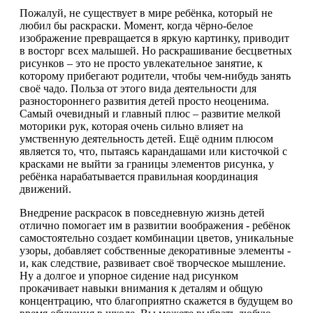
Пожалуй, не существует в мире ребёнка, который не
любил бы раскраски. Момент, когда чёрно-белое
изображение превращается в яркую картинку, приводит
в восторг всех малышей. Но раскрашивание бесцветных
рисунков – это не просто увлекательное занятие, к
которому прибегают родители, чтобы чем-нибудь занять
своё чадо. Польза от этого вида деятельности для
разностороннего развития детей просто неоценима.
Самый очевидный и главный плюс – развитие мелкой
моторики рук, которая очень сильно влияет на
умственную деятельность детей. Ещё одним плюсом
является то, что, пытаясь карандашами или кисточкой с
красками не выйти за границы элементов рисунка, у
ребёнка нарабатывается правильная координация
движений.
Внедрение раскрасок в повседневную жизнь детей
отлично помогает им в развитии воображения - ребёнок
самостоятельно создает комбинации цветов, уникальные
узоры, добавляет собственные декоративные элементы -
и, как следствие, развивает своё творческое мышление.
Ну а долгое и упорное сидение над рисунком
прокачивает навыки внимания к деталям и общую
концентрацию, что благоприятно скажется в будущем во