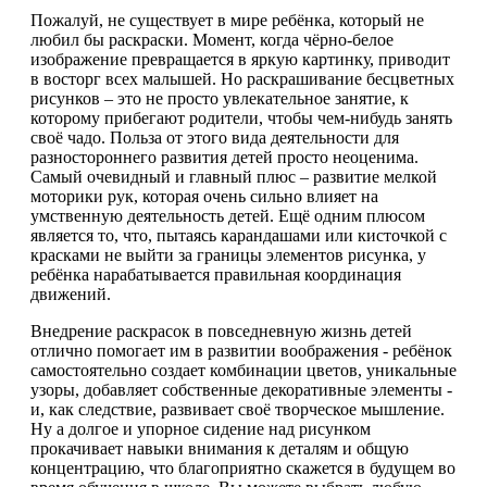
Пожалуй, не существует в мире ребёнка, который не
любил бы раскраски. Момент, когда чёрно-белое
изображение превращается в яркую картинку, приводит
в восторг всех малышей. Но раскрашивание бесцветных
рисунков – это не просто увлекательное занятие, к
которому прибегают родители, чтобы чем-нибудь занять
своё чадо. Польза от этого вида деятельности для
разностороннего развития детей просто неоценима.
Самый очевидный и главный плюс – развитие мелкой
моторики рук, которая очень сильно влияет на
умственную деятельность детей. Ещё одним плюсом
является то, что, пытаясь карандашами или кисточкой с
красками не выйти за границы элементов рисунка, у
ребёнка нарабатывается правильная координация
движений.
Внедрение раскрасок в повседневную жизнь детей
отлично помогает им в развитии воображения - ребёнок
самостоятельно создает комбинации цветов, уникальные
узоры, добавляет собственные декоративные элементы -
и, как следствие, развивает своё творческое мышление.
Ну а долгое и упорное сидение над рисунком
прокачивает навыки внимания к деталям и общую
концентрацию, что благоприятно скажется в будущем во