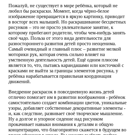
Пожалуй, не существует в мире ребёнка, который не
любил бы раскраски. Момент, когда чёрно-белое
изображение превращается в яркую картинку, приводит
в восторг всех малышей. Но раскрашивание бесцветных
рисунков – это не просто увлекательное занятие, к
которому прибегают родители, чтобы чем-нибудь занять
своё чадо. Польза от этого вида деятельности для
разностороннего развития детей просто неоценима.
Самый очевидный и главный плюс – развитие мелкой
моторики рук, которая очень сильно влияет на
умственную деятельность детей. Ещё одним плюсом
является то, что, пытаясь карандашами или кисточкой с
красками не выйти за границы элементов рисунка, у
ребёнка нарабатывается правильная координация
движений.
Внедрение раскрасок в повседневную жизнь детей
отлично помогает им в развитии воображения - ребёнок
самостоятельно создает комбинации цветов, уникальные
узоры, добавляет собственные декоративные элементы -
и, как следствие, развивает своё творческое мышление.
Ну а долгое и упорное сидение над рисунком
прокачивает навыки внимания к деталям и общую
концентрацию, что благоприятно скажется в будущем во