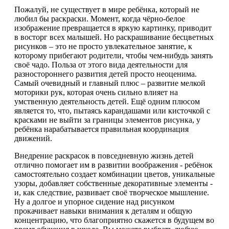
Пожалуй, не существует в мире ребёнка, который не
любил бы раскраски. Момент, когда чёрно-белое
изображение превращается в яркую картинку, приводит
в восторг всех малышей. Но раскрашивание бесцветных
рисунков – это не просто увлекательное занятие, к
которому прибегают родители, чтобы чем-нибудь занять
своё чадо. Польза от этого вида деятельности для
разностороннего развития детей просто неоценима.
Самый очевидный и главный плюс – развитие мелкой
моторики рук, которая очень сильно влияет на
умственную деятельность детей. Ещё одним плюсом
является то, что, пытаясь карандашами или кисточкой с
красками не выйти за границы элементов рисунка, у
ребёнка нарабатывается правильная координация
движений.
Внедрение раскрасок в повседневную жизнь детей
отлично помогает им в развитии воображения - ребёнок
самостоятельно создает комбинации цветов, уникальные
узоры, добавляет собственные декоративные элементы -
и, как следствие, развивает своё творческое мышление.
Ну а долгое и упорное сидение над рисунком
прокачивает навыки внимания к деталям и общую
концентрацию, что благоприятно скажется в будущем во