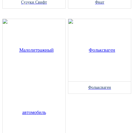
Сузуки Свифт
Фиат
Фольксваген