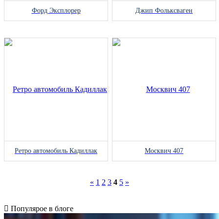
Форд Эксплорер
Джип Фольксваген
Ретро автомобиль Кадиллак
Москвич 407
«
1
2
3
4
5
»
Популярое в блоге