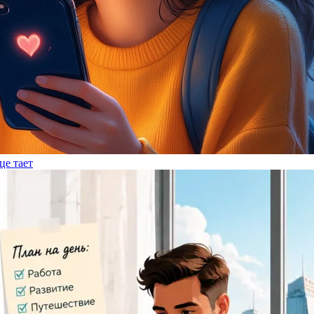
це тает