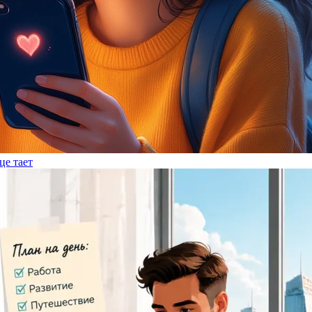
це тает