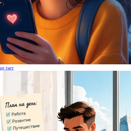
це тает