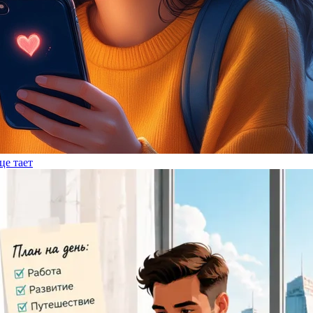
це тает