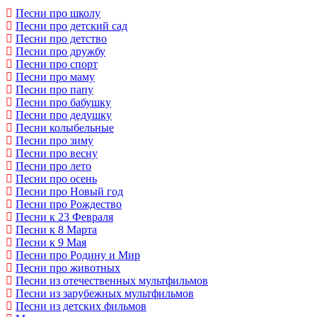
Песни про школу
Песни про детский сад
Песни про детство
Песни про дружбу
Песни про спорт
Песни про маму
Песни про папу
Песни про бабушку
Песни про дедушку
Песни колыбельные
Песни про зиму
Песни про весну
Песни про лето
Песни про осень
Песни про Новый год
Песни про Рождество
Песни к 23 Февраля
Песни к 8 Марта
Песни к 9 Мая
Песни про Родину и Мир
Песни про животных
Песни из отечественных мультфильмов
Песни из зарубежных мультфильмов
Песни из детских фильмов