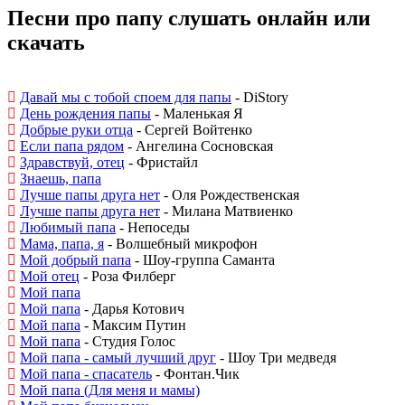
Песни про папу слушать онлайн или
скачать
Давай мы с тобой споем для папы
- DiStory
День рождения папы
- Маленькая Я
Добрые руки отца
- Сергей Войтенко
Если папа рядом
- Ангелина Сосновская
Здравствуй, отец
- Фристайл
Знаешь, папа
Лучше папы друга нет
- Оля Рождественская
Лучше папы друга нет
- Милана Матвиенко
Любимый папа
- Непоседы
Мама, папа, я
- Волшебный микрофон
Мой добрый папа
- Шоу-группа Саманта
Мой отец
- Роза Филберг
Мой папа
Мой папа
- Дарья Котович
Мой папа
- Максим Путин
Мой папа
- Студия Голос
Мой папа - самый лучший друг
- Шоу Три медведя
Мой папа - спасатель
- Фонтан.Чик
Мой папа (Для меня и мамы)