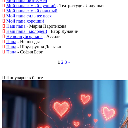
Мой папа бизнесмен
Мой папа самый лучший
- Театр-студия Ладушки
Мой папа самый сильный
Мой папа сильнее всех
Мой папа хороший
Наш папа
- Мария Паротикова
Наш папа - молодец!
- Егор Кунавин
Не волнуйся, папа
- Ассоль
Папа
- Непоседы
Папа
- Шоу-группа Дельфин
Папа
- София Берг
1
2
3
»
Популярое в блоге