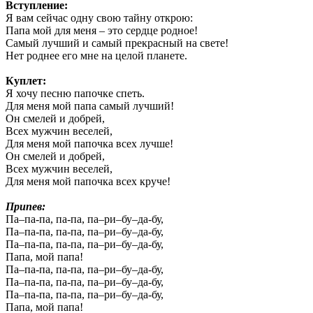
Вступление:
Я вам сейчас одну свою тайну открою:
Папа мой для меня – это сердце родное!
Самый лучший и самый прекрасный на свете!
Нет роднее его мне на целой планете.
Куплет:
Я хочу песню папочке спеть.
Для меня мой папа самый лучший!
Он смелей и добрей,
Всех мужчин веселей,
Для меня мой папочка всех лучше!
Он смелей и добрей,
Всех мужчин веселей,
Для меня мой папочка всех круче!
Припев:
Па–па-па, па-па, па–ри–бу–да-бу,
Па–па-па, па-па, па–ри–бу–да-бу,
Па–па-па, па-па, па–ри–бу–да-бу,
Папа, мой папа!
Па–па-па, па-па, па–ри–бу–да-бу,
Па–па-па, па-па, па–ри–бу–да-бу,
Па–па-па, па-па, па–ри–бу–да-бу,
Папа, мой папа!