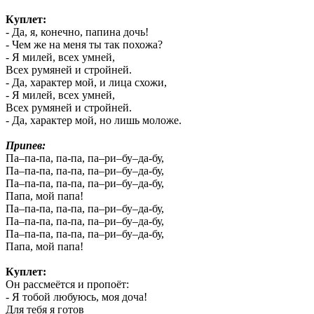
Куплет:
- Да, я, конечно, папина дочь!
- Чем же на меня ты так похожа?
- Я милей, всех умней,
Всех румяней и стройней.
- Да, характер мой, и лица схожи,
- Я милей, всех умней,
Всех румяней и стройней.
- Да, характер мой, но лишь моложе.
Припев:
Па–па-па, па-па, па–ри–бу–да-бу,
Па–па-па, па-па, па–ри–бу–да-бу,
Па–па-па, па-па, па–ри–бу–да-бу,
Папа, мой папа!
Па–па-па, па-па, па–ри–бу–да-бу,
Па–па-па, па-па, па–ри–бу–да-бу,
Па–па-па, па-па, па–ри–бу–да-бу,
Папа, мой папа!
Куплет:
Он рассмеётся и пропоёт:
- Я тобой любуюсь, моя доча!
Для тебя я готов