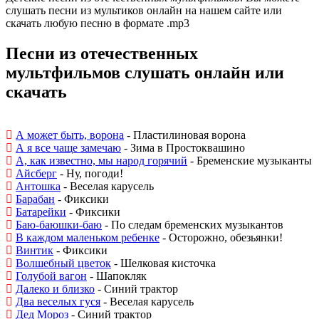
слушать песни из мультиков онлайн на нашем сайте или
скачать любую песню в формате .mp3
Песни из отечественных
мультфильмов слушать онлайн или
скачать
А может быть, ворона
- Пластилиновая ворона
А я все чаще замечаю
- Зима в Простоквашино
А, как известно, мы народ горячий
- Бременские музыканты
Айсберг
- Ну, погоди!
Антошка
- Веселая карусель
Барабан
- Фиксики
Батарейки
- Фиксики
Баю-баюшки-баю
- По следам бременских музыкантов
В каждом маленьком ребенке
- Осторожно, обезьянки!
Винтик
- Фиксики
Волшебный цветок
- Шелковая кисточка
Голубой вагон
- Шапокляк
Далеко и близко
- Синий трактор
Два веселых гуся
- Веселая карусель
Дед Мороз
- Синий трактор