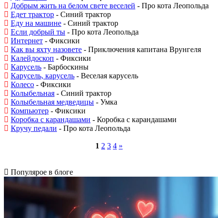
Добрым жить на белом свете веселей
- Про кота Леопольда
Едет трактор
- Синий трактор
Еду на машине
- Синий трактор
Если добрый ты
- Про кота Леопольда
Интернет
- Фиксики
Как вы яхту назовете
- Приключения капитана Врунгеля
Калейдоскоп
- Фиксики
Карусель
- Барбоскины
Карусель, карусель
- Веселая карусель
Колесо
- Фиксики
Колыбельная
- Синий трактор
Колыбельная медведицы
- Умка
Компьютер
- Фиксики
Коробка с карандашами
- Коробка с карандашами
Кручу педали
- Про кота Леопольда
1
2
3
4
»
Популярое в блоге