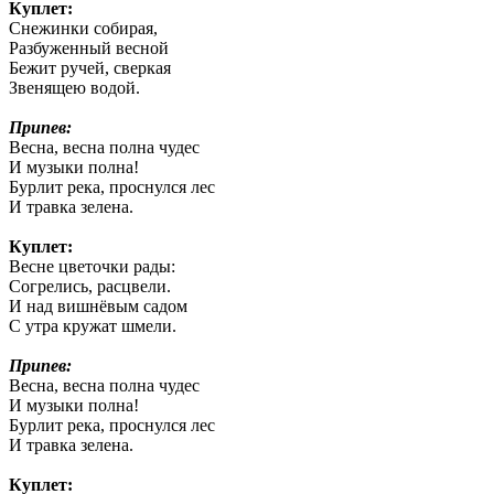
Куплет:
Снежинки собирая,
Разбуженный весной
Бежит ручей, сверкая
Звенящею водой.
Припев:
Весна, весна полна чудес
И музыки полна!
Бурлит река, проснулся лес
И травка зелена.
Куплет:
Весне цветочки рады:
Согрелись, расцвели.
И над вишнёвым садом
С утра кружат шмели.
Припев:
Весна, весна полна чудес
И музыки полна!
Бурлит река, проснулся лес
И травка зелена.
Куплет: