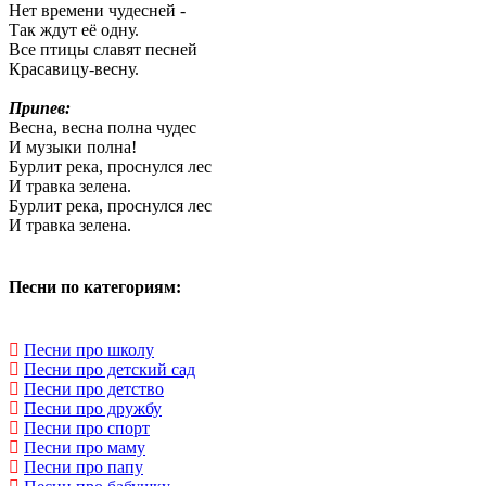
Нет времени чудесней -
Так ждут её одну.
Все птицы славят песней
Красавицу-весну.
Припев:
Весна, весна полна чудес
И музыки полна!
Бурлит река, проснулся лес
И травка зелена.
Бурлит река, проснулся лес
И травка зелена.
Песни по категориям:
Песни про школу
Песни про детский сад
Песни про детство
Песни про дружбу
Песни про спорт
Песни про маму
Песни про папу