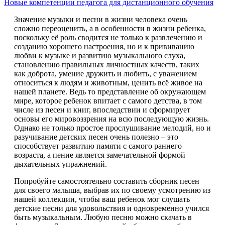
Новые компетенции педагога для дистанционного обучения
Значение музыки и песни в жизни человека очень
сложно переоценить, а в особенности в жизни ребенка,
поскольку её роль сводится не только к развлечению и
созданию хорошего настроения, но и к прививанию
любви к музыке и развитию музыкального слуха,
становлению правильных личностных качеств, таких
как доброта, умение дружить и любить, с уважением
относиться к людям и животным, ценить всё живое на
нашей планете. Ведь то представление об окружающем
мире, которое ребенок впитает с самого детства, в том
числе из песен и книг, впоследствии и сформирует
основы его мировоззрения на всю последующую жизнь.
Однако не только простое прослушивание мелодий, но и
разучивание детских песен очень полезно – это
способствует развитию памяти с самого раннего
возраста, а пение является замечательной формой
дыхательных упражнений.
Попробуйте самостоятельно составить сборник песен
для своего малыша, выбрав их по своему усмотрению из
нашей коллекции, чтобы ваш ребенок мог слушать
детские песни для удовольствия и одновременно учился
быть музыкальным. Любую песню можно скачать в