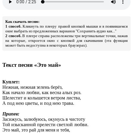
Как скачать песню:
1 способ.
Кликнуть по плееру правой кнопкой мышки и в появившемся
окне выбрать из предложенных варианов "Сохранить аудио как..."
2 способ.
В плеере справа расположены три вертикальные точки, нажав
на которые, откроется окно с кнопкой для скачивания (эта функция
может быть недоступна в некоторых браузерах).
Текст песни «Это май»
Куплет:
Нежная, нежная зелень берёз,
Как начало любви, как весна алых роз.
Шелестит и колышется ветром листва,
А под нею цветы, и под нею трава.
Припев:
Засижусь, залюбуюсь, окунусь в чистоту
Той изысканной прелести светлой любви.
Это май, это рай для меня и тебя,