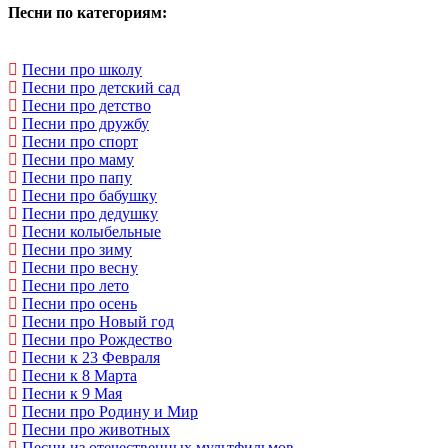
Песни по категориям:
Песни про школу
Песни про детский сад
Песни про детство
Песни про дружбу
Песни про спорт
Песни про маму
Песни про папу
Песни про бабушку
Песни про дедушку
Песни колыбельные
Песни про зиму
Песни про весну
Песни про лето
Песни про осень
Песни про Новый год
Песни про Рождество
Песни к 23 Февраля
Песни к 8 Марта
Песни к 9 Мая
Песни про Родину и Мир
Песни про животных
Песни из отечественных мультфильмов