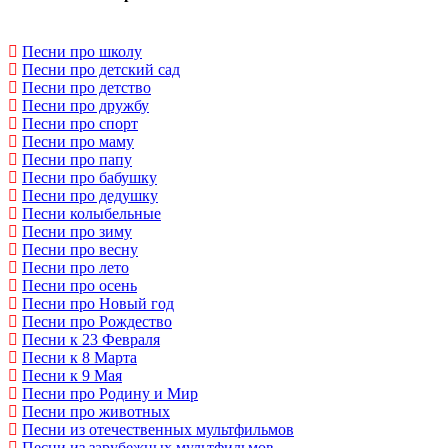
Песни про школу
Песни про детский сад
Песни про детство
Песни про дружбу
Песни про спорт
Песни про маму
Песни про папу
Песни про бабушку
Песни про дедушку
Песни колыбельные
Песни про зиму
Песни про весну
Песни про лето
Песни про осень
Песни про Новый год
Песни про Рождество
Песни к 23 Февраля
Песни к 8 Марта
Песни к 9 Мая
Песни про Родину и Мир
Песни про животных
Песни из отечественных мультфильмов
Песни из зарубежных мультфильмов