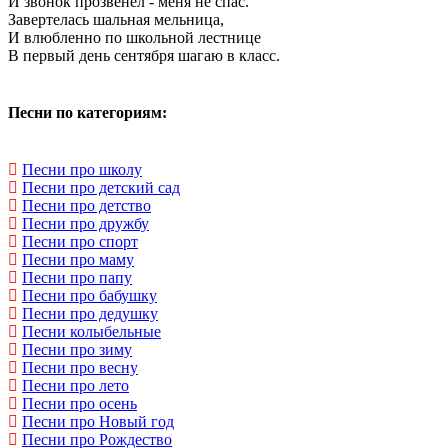
И звонок прозвенел - меня не спас.
Завертелась шальная мельница,
И влюбленно по школьной лестнице
В первый день сентября шагаю в класс.
Песни по категориям:
Песни про школу
Песни про детский сад
Песни про детство
Песни про дружбу
Песни про спорт
Песни про маму
Песни про папу
Песни про бабушку
Песни про дедушку
Песни колыбельные
Песни про зиму
Песни про весну
Песни про лето
Песни про осень
Песни про Новый год
Песни про Рождество