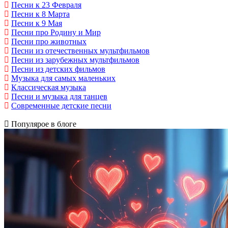
Песни к 23 Февраля
Песни к 8 Марта
Песни к 9 Мая
Песни про Родину и Мир
Песни про животных
Песни из отечественных мультфильмов
Песни из зарубежных мультфильмов
Песни из детских фильмов
Музыка для самых маленьких
Классическая музыка
Песни и музыка для танцев
Современные детские песни
Популярое в блоге