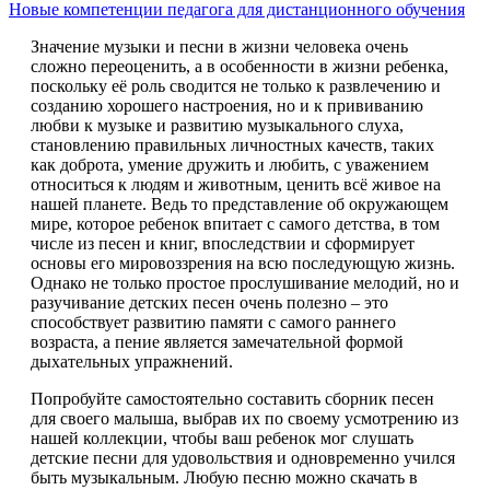
Новые компетенции педагога для дистанционного обучения
Значение музыки и песни в жизни человека очень
сложно переоценить, а в особенности в жизни ребенка,
поскольку её роль сводится не только к развлечению и
созданию хорошего настроения, но и к прививанию
любви к музыке и развитию музыкального слуха,
становлению правильных личностных качеств, таких
как доброта, умение дружить и любить, с уважением
относиться к людям и животным, ценить всё живое на
нашей планете. Ведь то представление об окружающем
мире, которое ребенок впитает с самого детства, в том
числе из песен и книг, впоследствии и сформирует
основы его мировоззрения на всю последующую жизнь.
Однако не только простое прослушивание мелодий, но и
разучивание детских песен очень полезно – это
способствует развитию памяти с самого раннего
возраста, а пение является замечательной формой
дыхательных упражнений.
Попробуйте самостоятельно составить сборник песен
для своего малыша, выбрав их по своему усмотрению из
нашей коллекции, чтобы ваш ребенок мог слушать
детские песни для удовольствия и одновременно учился
быть музыкальным. Любую песню можно скачать в