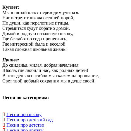
Куплет:
Мы в пятый класс переходим учиться:
Нас встретит школа осенней порой,
Но души, как перелетные птицы,
Стремиться будут обратно домой.
Домой в родную начальную школу,
Где беззаботно года пронеслись,
Где интересной была и веселой
Такая сложная школьная жизнь!
Припев:
До свиданья, милая, добрая начальная
Школа, где любили нас, как родных детей!
В этот день «спасибо» мы скажем на прощание,
Свет твой добрый сохраним мы в душе своей!
Песни по категориям:
Песни про школу
Песни про детский сад
Песни про детство
Песни про дружбу