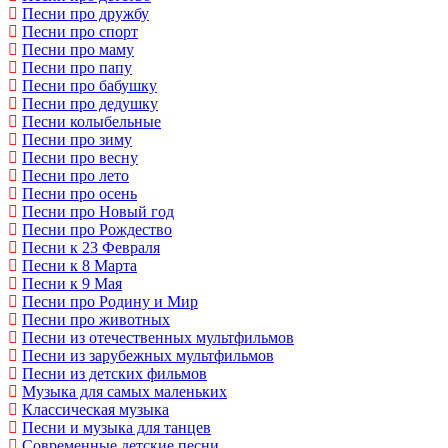
Песни про дружбу
Песни про спорт
Песни про маму
Песни про папу
Песни про бабушку
Песни про дедушку
Песни колыбельные
Песни про зиму
Песни про весну
Песни про лето
Песни про осень
Песни про Новый год
Песни про Рождество
Песни к 23 Февраля
Песни к 8 Марта
Песни к 9 Мая
Песни про Родину и Мир
Песни про животных
Песни из отечественных мультфильмов
Песни из зарубежных мультфильмов
Песни из детских фильмов
Музыка для самых маленьких
Классическая музыка
Песни и музыка для танцев
Современные детские песни